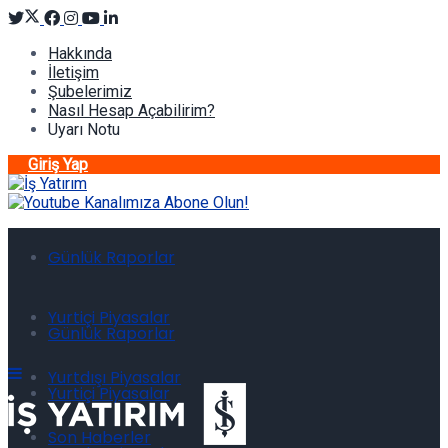
Hakkında
İletişim
Şubelerimiz
Nasıl Hesap Açabilirim?
Uyarı Notu
Giriş Yap
Günlük Raporlar
Yurtiçi Piyasalar
Günlük Raporlar
Yurtdışı Piyasalar
Yurtiçi Piyasalar
Son Haberler