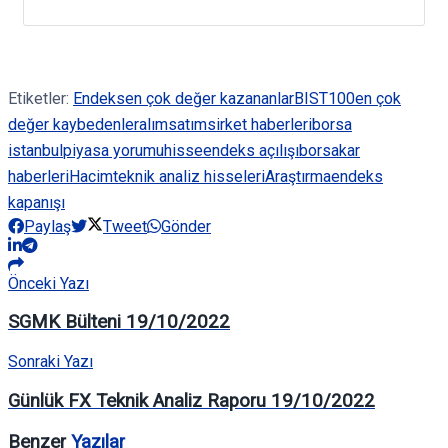
Etiketler:
Endeks
en çok değer kazananlar
BIST100
en çok
değer kaybedenler
alım
satım
sirket haberleri
borsa
istanbul
piyasa yorumu
hisse
endeks açılışı
borsa
kar
haberleri
Hacim
teknik analiz hisseleri
Araştırma
endeks
kapanışı
Paylaş
Tweet
Gönder
Önceki Yazı
SGMK Bülteni 19/10/2022
Sonraki Yazı
Günlük FX Teknik Analiz Raporu 19/10/2022
Benzer
Yazılar