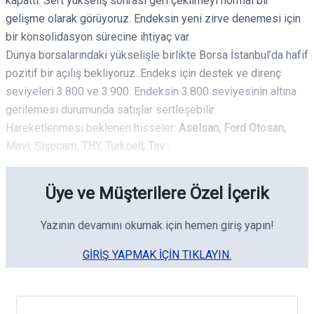
kapattı. Sert yükseliş sonrası geri çekilmeyi normal bir
gelişme olarak görüyoruz. Endeksin yeni zirve denemesi için
bir konsolidasyon sürecine ihtiyaç var.
Dünya borsalarındaki yükselişle birlikte Borsa İstanbul’da hafif
pozitif bir açılış bekliyoruz. Endeks için destek ve direnç
seviyeleri 3.800 ve 3.900. Endeksin 3.800 seviyesinin altına
gerilemesi durumunda satışlar sertleşebilir.
Hareketlenmesi beklenen hisseler:
Aselsan, Ford Otosan,
Mavi, Şişecam, THY, Turkcell, Tav .
Üye ve Müşterilere Özel İçerik
Yazının devamını okumak için hemen giriş yapın!
GIRIŞ YAPMAK IÇIN TIKLAYIN.