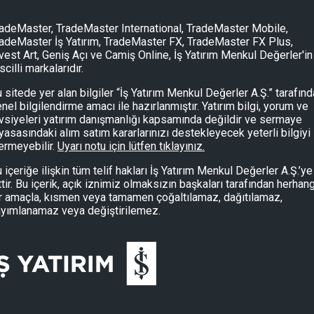
adeMaster, TradeMaster International, TradeMaster Mobile,
adeMaster İş Yatırım, TradeMaster FX, TradeMaster FX Plus,
vest Art, Geniş Açı ve Camiş Online, İş Yatırım Menkul Değerler'in
scilli markalarıdır.
 sitede yer alan bilgiler “İş Yatırım Menkul Değerler A.Ş.” tarafın
nel bilgilendirme amacı ile hazırlanmıştır. Yatırım bilgi, yorum ve
vsiyeleri yatırım danışmanlığı kapsamında değildir ve sermaye
yasasındaki alım satım kararlarınızı destekleyecek yeterli bilgiyi
ermeyebilir.
Uyarı notu için lütfen tıklayınız.
 içeriğe ilişkin tüm telif hakları İş Yatırım Menkul Değerler A.Ş.’ye
ttir. Bu içerik, açık iznimiz olmaksızın başkaları tarafından herhang
r amaçla, kısmen veya tamamen çoğaltılamaz, dağıtılamaz,
yımlanamaz veya değiştirilemez.