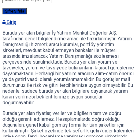
Giriş
Burada yer alan bilgiler İş Yatırım Menkul Değerler A.Ş.
tarafından genel bilgilendirme amacı ile hazırlanmıştır. Yatırım
Danışmanlığı hizmeti; aracı kurumlar, portföy yönetim
şirketleri, mevduat kabul etmeyen bankalar ile müşteri
arasında imzalanacak Yatırım Danışmanlığı sözleşmesi
çerçevesinde sunulmaktadır. Burada yer alan yorum ve
tavsiyeler, yorum ve tavsiyede bulunanların kişisel görüşlerine
dayanmaktadır. Herhangi bir yatırım aracının alım-satım önerisi
ya da getiri vaadi olarak yorumlanmamalıdır. Bu görüşler mali
durumunuz ile risk ve gitiri tercihlerinize uygun olmayabilir. Bu
nedenle, sadece burada yer alan bilgilere dayanarak yatırım
kararı verilmesi beklentilerinize uygun sonuçlar
doğurmayabilir.
Burada yer alan fiyatlar, veriler ve bilgilerin tam ve doğru
olduğu garanti edilemez. Hesaplamalarda doğru olduğu
düşünülen, genel kabul görmüş formüller tüm şirketler için
kullanılmıştır. Şirket özelinde tek seferlik gelir/gider kalemleri
ihtiva eden, farklı hesaplama yapılması gereken şirketlerde