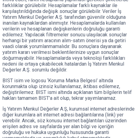
farklılıklar görülebilir. Hesaplamalar farklı kaynaklar ile
karşılaştırıldığında değişik sonuçlar görülebilir. Veriler İş
Yatırım Menkul Değerler A.Ş. tarafından güvenilir olduğuna
inanılan kaynaklardan alınmıştır. Hesaplamalarda kullanılan
verilerin ve hesaplanan değişkenlerin doğruluğu garanti
edilemez. Yapılacak filtremeler sonucu ulaşılacak sonuçlar
herhangi bir yatırım aracının alım-satım önerisi ya da getiri
vaadi olarak yorumlanmamalıdır. Bu sonuçlara dayanarak
yatırım kararı verilmesi beklentilerinize uygun sonuçlar
doğurmayabilir. Hesaplamalarda veya teknoloji farklılıkları
nedeni ile ortaya çıkabilecek hatalardan İş Yatırım Menkul
Değerler A.Ş. sorumlu değildir.
BIST isim ve logosu ‘Koruma Marka Belgesi’ altında
korunmakta olup izinsiz kullanılamaz, iktibas edilemez,
değiştirilemez. BIST ismi altında açıklanan tüm bilgilerin telif
hakları tamamen BIST’a ait olup, tekrar yayımlanamaz.
İş Yatırım Menkul Değerler A.Ş, kurumsal internet adreslerinde
diğer kurumlara ait internet adresi bağlantılarına (link) yer
verebilir. Ancak, söz konusu internet bağlantıları üzerinden
erişilen adres ve sayfalarda yer alan bilgi ve içeriğin
doğruluğu ve hukuka uygunluğu hususunda garanti