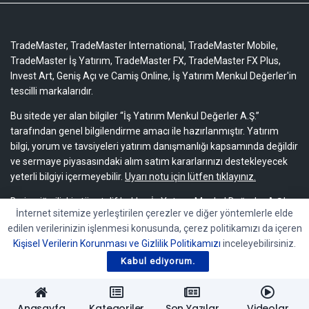
TradeMaster, TradeMaster International, TradeMaster Mobile,
TradeMaster İş Yatırım, TradeMaster FX, TradeMaster FX Plus,
Invest Art, Geniş Açı ve Camiş Online, İş Yatırım Menkul Değerler'in
tescilli markalarıdır.
Bu sitede yer alan bilgiler “İş Yatırım Menkul Değerler A.Ş.”
tarafından genel bilgilendirme amacı ile hazırlanmıştır. Yatırım
bilgi, yorum ve tavsiyeleri yatırım danışmanlığı kapsamında değildir
ve sermaye piyasasındaki alım satım kararlarınızı destekleyecek
yeterli bilgiyi içermeyebilir.
Uyarı notu için lütfen tıklayınız.
Bu içeriğe ilişkin tüm telif hakları İş Yatırım Menkul Değerler A.Ş.’ye
İnternet sitemize yerleştirilen çerezler ve diğer yöntemlerle elde
aittir. Bu içerik, açık iznimiz olmaksızın başkaları tarafından
edilen verilerinizin işlenmesi konusunda, çerez politikamızı da içeren
herhangi bir amaçla, kısmen veya tamamen çoğaltılamaz,
Kişisel Verilerin Korunması ve Gizlilik Politikamızı
inceleyebilirsiniz.
dağıtılamaz, yayımlanamaz veya değiştirilemez.
Kabul ediyorum.
Anasayfa
Kategoriler
Son Yazılar
Videolar