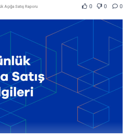
0
0
0
ük Açığa Satış Raporu