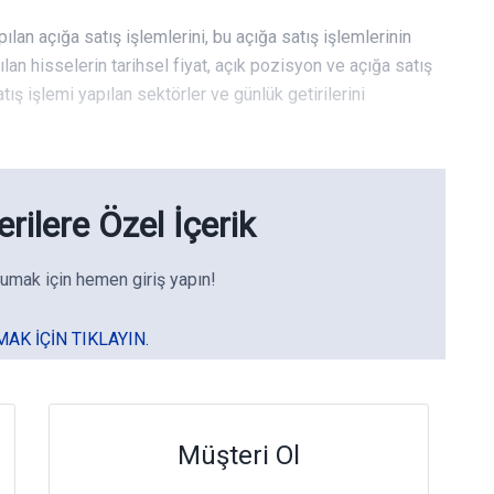
pılan açığa satış işlemlerini, bu açığa satış işlemlerinin
pılan hisselerin tarihsel fiyat, açık pozisyon ve açığa satış
ış işlemi yapılan sektörler ve günlük getirilerini
rilere Özel İçerik
umak için hemen giriş yapın!
MAK IÇIN TIKLAYIN.
Müşteri Ol