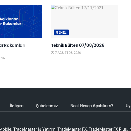
GENEL
ar Rakamları
Teknik Bülten 07/08/2026
6
7 AĞUSTOS 2026
026
İletişim
Şubelerimiz
Nasıl Hesap Açabilirim?
Uy
obile, TradeMaster İş Yatırım, TradeMaster FX, TradeMaster FX Plus, I