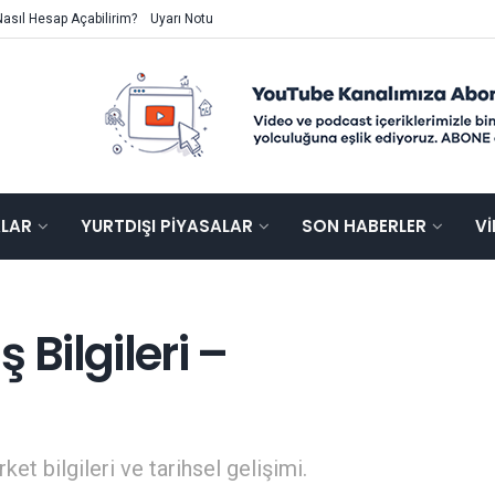
Nasıl Hesap Açabilirim?
Uyarı Notu
ALAR
YURTDIŞI PIYASALAR
SON HABERLER
V
 Bilgileri –
ket bilgileri ve tarihsel gelişimi.