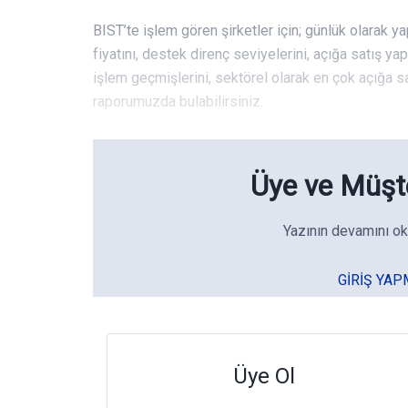
BIST’te işlem gören şirketler için; günlük olarak ya
fiyatını, destek direnç seviyelerini, açığa satış ya
işlem geçmişlerini, sektörel olarak en çok açığa sat
raporumuzda bulabilirsiniz.
Üye ve Müşte
Yazının devamını ok
GIRIŞ YAP
Üye Ol