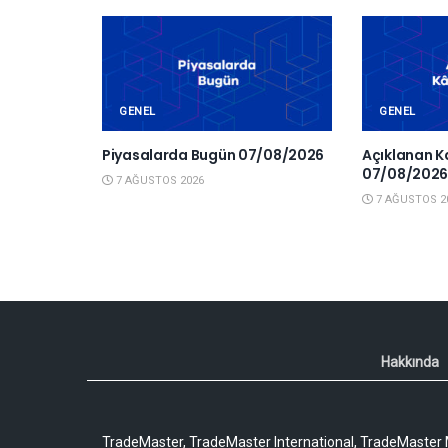
GENEL
GENEL
Piyasalarda Bugün 07/08/2026
Açıklanan K
07/08/202
7 AĞUSTOS 2026
7 AĞUSTOS 2
Hakkında
TradeMaster, TradeMaster International, TradeMaster M