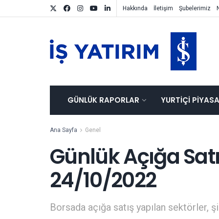
Hakkında
İletişim
Şubelerimiz
GÜNLÜK RAPORLAR
YURTIÇI PIYAS
Ana Sayfa
Genel
Günlük Açığa Satış
24/10/2022
Borsada açığa satış yapılan sektörler, şir