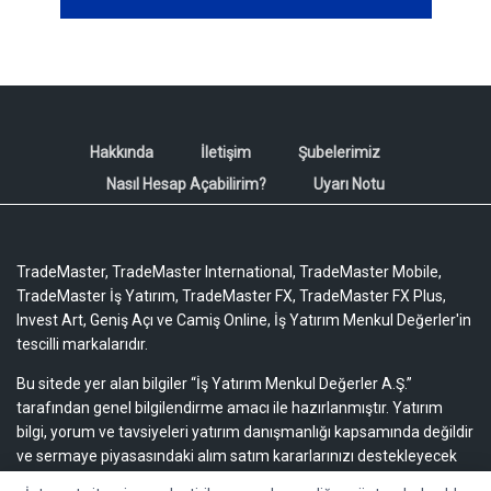
Hakkında
İletişim
Şubelerimiz
Nasıl Hesap Açabilirim?
Uyarı Notu
TradeMaster, TradeMaster International, TradeMaster Mobile,
TradeMaster İş Yatırım, TradeMaster FX, TradeMaster FX Plus,
Invest Art, Geniş Açı ve Camiş Online, İş Yatırım Menkul Değerler'in
tescilli markalarıdır.
Bu sitede yer alan bilgiler “İş Yatırım Menkul Değerler A.Ş.”
tarafından genel bilgilendirme amacı ile hazırlanmıştır. Yatırım
bilgi, yorum ve tavsiyeleri yatırım danışmanlığı kapsamında değildir
ve sermaye piyasasındaki alım satım kararlarınızı destekleyecek
yeterli bilgiyi içermeyebilir.
Uyarı notu için lütfen tıklayınız.