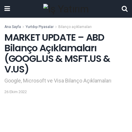
Ana Sayfa
Yurtdışı Piyasalar
Bilanço açıklamaları
MARKET UPDATE – ABD
Bilanço Açıklamaları
(GOOGL.US & MSFT.US &
V.US)
Google, Microsoft ve Visa Bilanço Açıklamaları
26 Ekim 2022