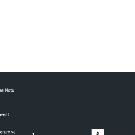
arı Notu
nvest
 yorum ve