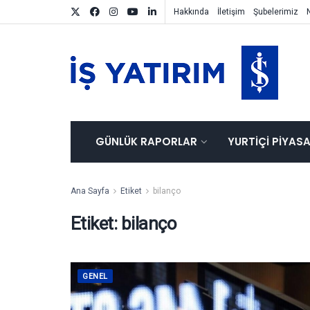
Hakkında
İletişim
Şubelerimiz
GÜNLÜK RAPORLAR
YURTIÇI PIYAS
Ana Sayfa
Etiket
bilanço
Etiket:
bilanço
GENEL