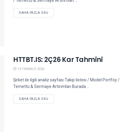
/ Temettü & Sermaye Artırımları ...
DETAILS
DAHA FAZLA OKU
HTTBT.IS: 2Ç26 Kar Tahmini
13 TEMMUZ 2026
Şirket ile ilgili analiz sayfası Takip listesi / Model Portföy /
Temettü & Sermaye Artırımları Burada ...
DETAILS
DAHA FAZLA OKU