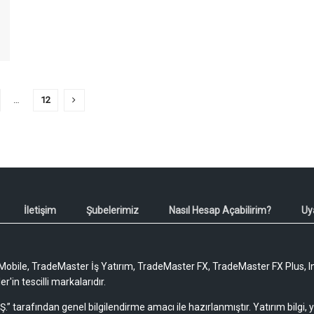
…
12
İletişim
Şubelerimiz
Nasıl Hesap Açabilirim?
Uy
obile, TradeMaster İş Yatırım, TradeMaster FX, TradeMaster FX Plus, I
'in tescilli markalarıdır.
Ş.” tarafından genel bilgilendirme amacı ile hazırlanmıştır. Yatırım bilgi,