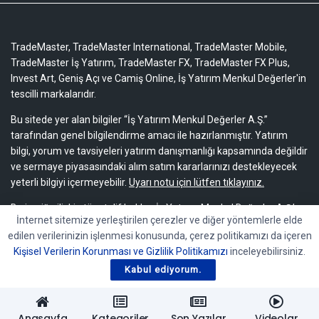
TradeMaster, TradeMaster International, TradeMaster Mobile,
TradeMaster İş Yatırım, TradeMaster FX, TradeMaster FX Plus,
Invest Art, Geniş Açı ve Camiş Online, İş Yatırım Menkul Değerler'in
tescilli markalarıdır.
Bu sitede yer alan bilgiler “İş Yatırım Menkul Değerler A.Ş.”
tarafından genel bilgilendirme amacı ile hazırlanmıştır. Yatırım
bilgi, yorum ve tavsiyeleri yatırım danışmanlığı kapsamında değildir
ve sermaye piyasasındaki alım satım kararlarınızı destekleyecek
yeterli bilgiyi içermeyebilir.
Uyarı notu için lütfen tıklayınız.
Bu içeriğe ilişkin tüm telif hakları İş Yatırım Menkul Değerler A.Ş.’ye
İnternet sitemize yerleştirilen çerezler ve diğer yöntemlerle elde
aittir. Bu içerik, açık iznimiz olmaksızın başkaları tarafından
edilen verilerinizin işlenmesi konusunda, çerez politikamızı da içeren
herhangi bir amaçla, kısmen veya tamamen çoğaltılamaz,
Kişisel Verilerin Korunması ve Gizlilik Politikamızı
inceleyebilirsiniz.
dağıtılamaz, yayımlanamaz veya değiştirilemez.
Kabul ediyorum.
Anasayfa
Kategoriler
Son Yazılar
Videolar