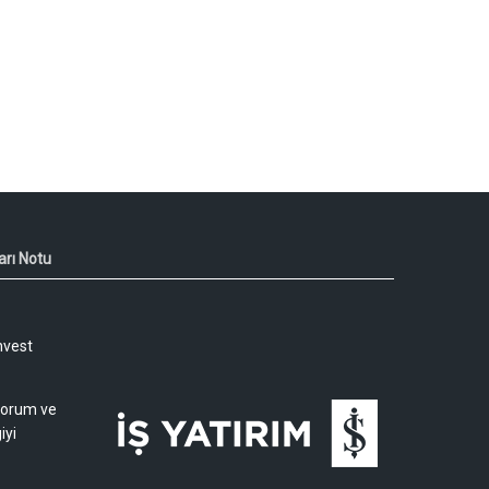
arı Notu
nvest
 yorum ve
iyi