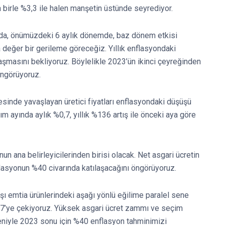
birle %3,3 ile halen manşetin üstünde seyrediyor.
ımızda, önümüzdeki 6 aylık dönemde, baz dönem etkisi
eğer bir gerileme göreceğiz. Yıllık enflasyondaki
masını bekliyoruz. Böylelikle 2023’ün ikinci çeyreğinden
öngörüyoruz.
yesinde yavaşlayan üretici fiyatları enflasyondaki düşüşü
sım ayında aylık %0,7, yıllık %136 artış ile önceki aya göre
 ana belirleyicilerinden birisi olacak. Net asgari ücretin
asyonun %40 civarında katılaşacağını öngörüyoruz.
şı emtia ürünlerindeki aşağı yönlü eğilime paralel sene
7’ye çekiyoruz. Yüksek asgari ücret zammı ve seçim
deniyle 2023 sonu için %40 enflasyon tahminimizi