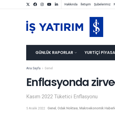
Hakkında
İletişim
Şubelerimiz
GÜNLÜK RAPORLAR
YURTIÇI PIYAS
Ana Sayfa
Genel
Enflasyonda zirve
Kasım 2022 Tüketici Enflasyonu
5 Aralık 2022
Genel
,
Odak Noktası
,
Makroekonomik Haberl