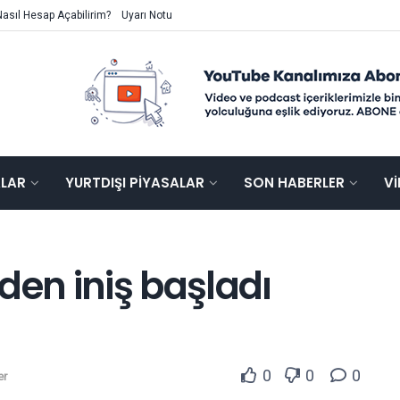
Nasıl Hesap Açabilirim?
Uyarı Notu
ALAR
YURTDIŞI PIYASALAR
SON HABERLER
V
den iniş başladı
0
0
0
er