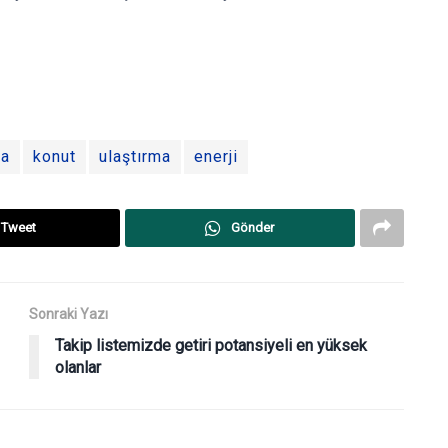
da
konut
ulaştırma
enerji
Tweet
Gönder
Sonraki Yazı
Takip listemizde getiri potansiyeli en yüksek
olanlar