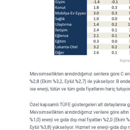
Kaynak
Mevsimsellikten arındırdığımız serilere göre C end
%2,8 (Ekim %3,2, Eylül %2,7) ile yükseliyor. B ende
ise enerji, tütün ve tüm gıda fiyatlarını hariç tutuyor
Özel kapsamlı TÜFE göstergeleri alt detaylarına g
Mevsimsellikten arındırdığımız verilere göre altın h
%1,0) enerji ve gıda dışı mal fiyatları %2,0 (Ekim %
Eylül %3,8) yükseliyor. Hizmet ve enerji-gıda dışı 