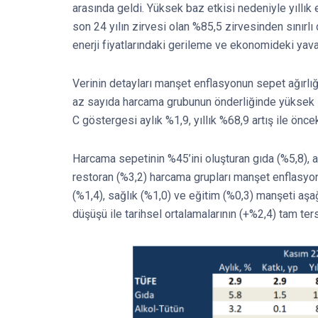
arasında geldi. Yüksek baz etkisi nedeniyle yıllı
son 24 yılın zirvesi olan %85,5 zirvesinden sınırlı 
enerji fiyatlarındaki gerileme ve ekonomideki yava
Verinin detayları manşet enflasyonun sepet ağırlığı
az sayıda harcama grubunun önderliğinde yüksek sey
C göstergesi aylık %1,9, yıllık %68,9 artış ile öncek
Harcama sepetinin %45’ini oluşturan gıda (%5,8), al
restoran (%3,2) harcama grupları manşet enflasyon
(%1,4), sağlık (%1,0) ve eğitim (%0,3) manşeti aşa
düşüşü ile tarihsel ortalamalarının (+%2,4) tam te