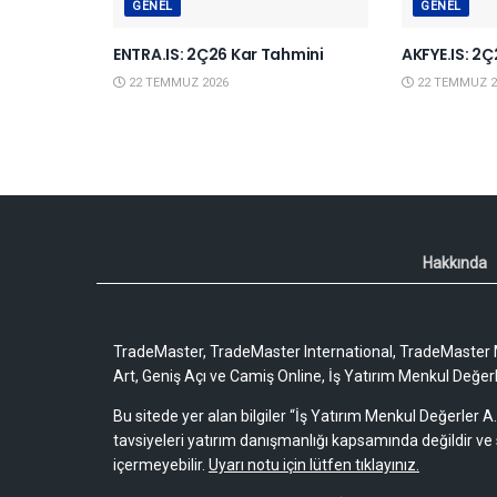
GENEL
GENEL
ENTRA.IS: 2Ç26 Kar Tahmini
AKFYE.IS: 2
22 TEMMUZ 2026
22 TEMMUZ 2
Hakkında
TradeMaster, TradeMaster International, TradeMaster M
Art, Geniş Açı ve Camiş Online, İş Yatırım Menkul Değerler
Bu sitede yer alan bilgiler “İş Yatırım Menkul Değerler A.
tavsiyeleri yatırım danışmanlığı kapsamında değildir ve 
içermeyebilir.
Uyarı notu için lütfen tıklayınız.