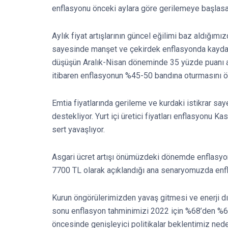
enflasyonu önceki aylara göre gerilemeye başlasa 
Aylık fiyat artışlarının güncel eğilimi baz aldığ
sayesinde manşet ve çekirdek enflasyonda kayda d
düşüşün Aralık-Nisan döneminde 35 yüzde puanı aş
itibaren enflasyonun %45-50 bandına oturmasını 
Emtia fiyatlarında gerileme ve kurdaki istikrar sa
destekliyor. Yurt içi üretici fiyatları enflasyonu Ka
sert yavaşlıyor.
Asgari ücret artışı önümüzdeki dönemde enflasyonun
7700 TL olarak açıklandığı ana senaryomuzda enfl
Kurun öngörülerimizden yavaş gitmesi ve enerji dı
sonu enflasyon tahminimizi 2022 için %68’den %6
öncesinde genişleyici politikalar beklentimiz ne