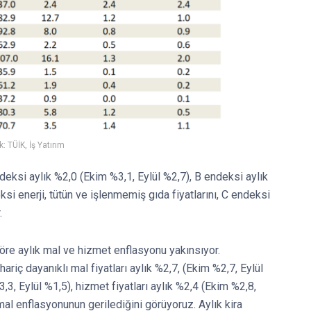
: TÜİK, İş Yatırım
eksi aylık %2,0 (Ekim %3,1, Eylül %2,7), B endeksi aylık
ksi enerji, tütün ve işlenmemiş gıda fiyatlarını, C endeksi
.
öre aylık mal ve hizmet enflasyonu yakınsıyor.
ariç dayanıklı mal fiyatları aylık %2,7, (Ekim %2,7, Eylül
3,3, Eylül %1,5), hizmet fiyatları aylık %2,4 (Ekim %2,8,
mal enflasyonunun gerilediğini görüyoruz. Aylık kira