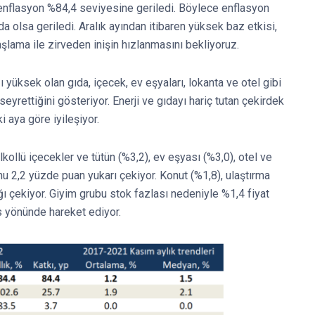
k enflasyon %84,4 seviyesine geriledi. Böylece enflasyon
da olsa geriledi. Aralık ayından itibaren yüksek baz etkisi,
şlama ile zirveden inişin hızlanmasını bekliyoruz.
 yüksek olan gıda, içecek, ev eşyaları, lokanta ve otel gibi
rettiğini gösteriyor. Enerji ve gıdayı hariç tutan çekirdek
i aya göre iyileşiyor.
kollü içecekler ve tütün (%3,2), ev eşyası (%3,0), otel ve
u 2,2 yüzde puan yukarı çekiyor. Konut (%1,8), ulaştırma
ğı çekiyor. Giyim grubu stok fazlası nedeniyle %1,4 fiyat
rs yönünde hareket ediyor.