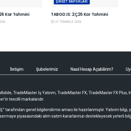
ŞIRKET RAPORLARI
Ç26 Kar Tahmini
TABGD.IS: 2Ç26 Kar Tahmini
026
21 TEMMUZ 2026
İletişim
Şubelerimiz
Nasıl Hesap Açabilirim?
Uy
obile, TradeMaster İş Yatırım, TradeMaster FX, TradeMaster FX Plus, I
'in tescilli markalarıdır.
Ş.” tarafından genel bilgilendirme amacı ile hazırlanmıştır. Yatırım bilgi,
sermaye piyasasındaki alım satım kararlarınızı destekleyecek yeterli bilg