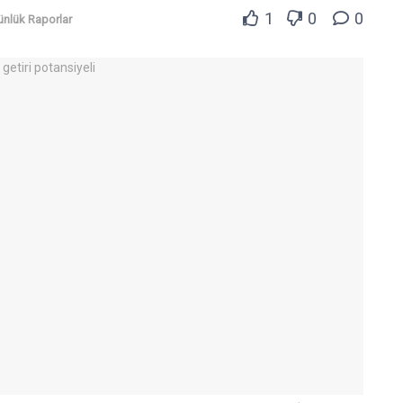
1
0
0
ünlük Raporlar