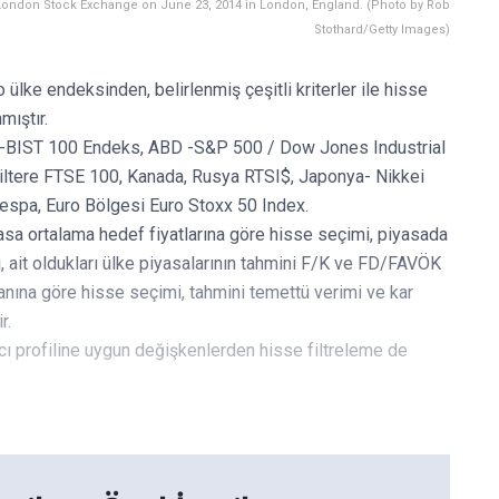
London Stock Exchange on June 23, 2014 in London, England. (Photo by Rob
Stothard/Getty Images)
o ülke endeksinden, belirlenmiş çeşitli kriterler ile hisse
mıştır.
iye-BIST 100 Endeks, ABD -S&P 500 / Dow Jones Industrial
iltere FTSE 100, Kanada, Rusya RTSI$, Japonya- Nikkei
espa, Euro Bölgesi Euro Stoxx 50 Index.
yasa ortalama hedef fiyatlarına göre hisse seçimi, piyasada
, ait oldukları ülke piyasalarının tahmini F/K ve FD/FAVÖK
oranına göre hisse seçimi, tahmini temettü verimi ve kar
r.
mcı profiline uygun değişkenlerden hisse filtreleme de