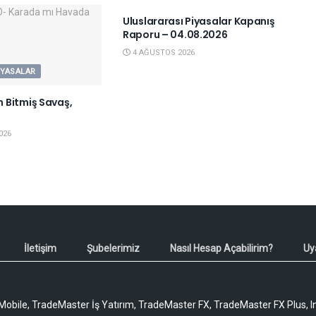
Uluslararası Piyasalar Kapanış
Raporu – 04.08.2026
4 AĞUSTOS 2026
IYASALAR
 Bitmiş Savaş,
026
İletişim
Şubelerimiz
Nasıl Hesap Açabilirim?
Uy
obile, TradeMaster İş Yatırım, TradeMaster FX, TradeMaster FX Plus, I