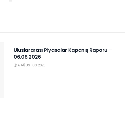
YURTDIŞI PIYASALAR
Uluslararası Piyasalar Kapanış Raporu –
06.08.2026
6 AĞUSTOS 2026
YURTDIŞI PIYASALAR