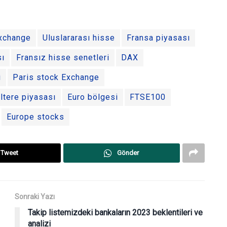
xchange
Uluslararası hisse
Fransa piyasası
sı
Fransız hisse senetleri
DAX
i
Paris stock Exchange
iltere piyasası
Euro bölgesi
FTSE100
Europe stocks
Tweet
Gönder
Sonraki Yazı
Takip listemizdeki bankaların 2023 beklentileri ve
analizi