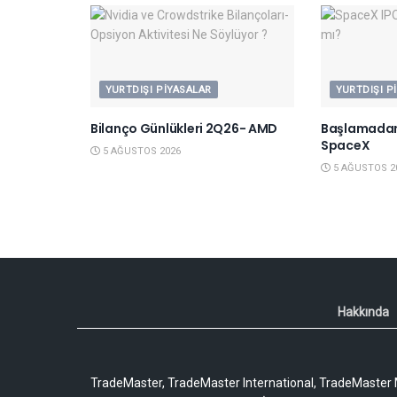
YURTDIŞI PIYASALAR
YURTDIŞI P
Bilanço Günlükleri 2Q26- AMD
Başlamadan
SpaceX
5 AĞUSTOS 2026
5 AĞUSTOS 2
Hakkında
TradeMaster, TradeMaster International, TradeMaster M