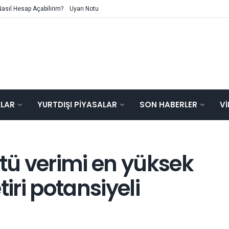
Nasıl Hesap Açabilirim?
Uyarı Notu
ALAR
YURTDIŞI PIYASALAR
SON HABERLER
V
ttü verimi en yüksek
iri potansiyeli