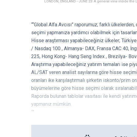
LONDON, ENGLAND - JUNE 23: A general view inside the 
““Global Alfa Avcısı” raporumuz; farklı ülkelerden, 
seçimi yapmanıza yardımcı olabilmek için tasarlan
Hisse araştırması yapabileceğiniz ülkeler; Türk
/ Nasdaq 100 , Almanya- DAX, Fransa CAC 40, İng
225, Hong Kong- Hang Seng Index , Brezilya- Bov
Araştırma yapabileceğiniz yatırım temaları ise pi
AL/SAT veren analist sayılarına göre hisse seçimi
oranları ike karşılaştırmalı şirketin iskonto/prim 
büyümelerine göre hisse seçimi olarak sıralanabili
Raporda bulunan tablolar vasıtası ile kendi yatırı
yapmanız mümkün.
“”