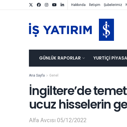
Hakkında
İletişim
Şubelerimiz
GÜNLÜK RAPORLAR
YURTIÇI PIYAS
Ana Sayfa
Genel
İngiltere’de teme
ucuz hisselerin get
Alfa Avcısı 05/12/2022