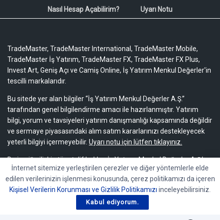
Nasıl Hesap Açabilirim?
Uyarı Notu
TradeMaster, TradeMaster International, TradeMaster Mobile,
TradeMaster İş Yatırım, TradeMaster FX, TradeMaster FX Plus,
Invest Art, Geniş Açı ve Camiş Online, İş Yatırım Menkul Değerler'in
tescilli markalarıdır.
Bu sitede yer alan bilgiler “İş Yatırım Menkul Değerler A.Ş.”
tarafından genel bilgilendirme amacı ile hazırlanmıştır. Yatırım
bilgi, yorum ve tavsiyeleri yatırım danışmanlığı kapsamında değildir
ve sermaye piyasasındaki alım satım kararlarınızı destekleyecek
yeterli bilgiyi içermeyebilir.
Uyarı notu için lütfen tıklayınız.
Bu içeriğe ilişkin tüm telif hakları İş Yatırım Menkul Değerler A.Ş.’ye
İnternet sitemize yerleştirilen çerezler ve diğer yöntemlerle elde
aittir. Bu içerik, açık iznimiz olmaksızın başkaları tarafından
edilen verilerinizin işlenmesi konusunda, çerez politikamızı da içeren
herhangi bir amaçla, kısmen veya tamamen çoğaltılamaz,
Kişisel Verilerin Korunması ve Gizlilik Politikamızı
inceleyebilirsiniz.
dağıtılamaz, yayımlanamaz veya değiştirilemez.
Kabul ediyorum.