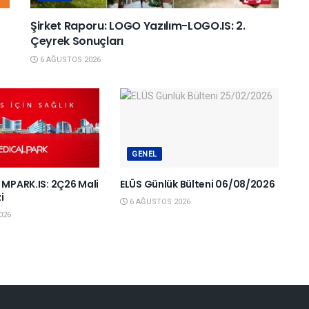
Şirket Raporu: LOGO Yazılım-LOGO.IS: 2.
Çeyrek Sonuçları
6 AĞUSTOS 2026
GENEL
 MPARK.IS: 2Ç26 Mali
ELÜS Günlük Bülteni 06/08/2026
i
6 AĞUSTOS 2026
026