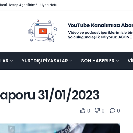
Nasıl Hesap Açabilirim?
Uyarı Notu
ALAR
YURTDIŞI PIYASALAR
SON HABERLER
V
Raporu 31/01/2023
0
0
0