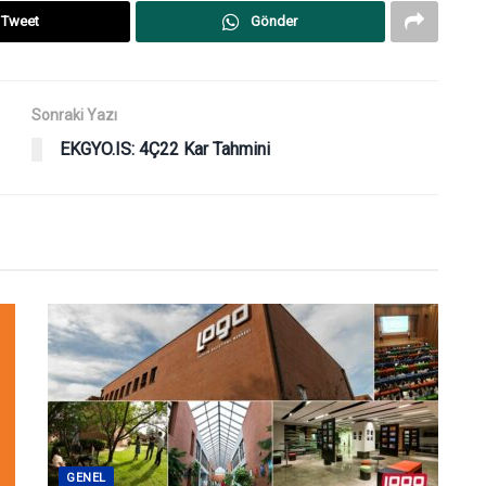
Tweet
Gönder
Sonraki Yazı
EKGYO.IS: 4Ç22 Kar Tahmini
GENEL