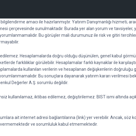
l bilgilendirme amacı ile hazırlanmıştır. Yatırım Danışmanlığı hizmeti; a
esi çerçevesinde sunulmaktadır. Burada yer alan yorum ve tavsiyeler, y
k yorumlanmamalıdır. Bu görüşler mali durumunuz ile risk ve gitiri tercihl
rmayabilir.
ti edilemez. Hesaplamalarda doğru olduğu düşünülen, genel kabul görmüş fo
lerde farklılıklar görülebilir. Hesaplamalar farklı kaynaklar ile karşılaştı
saplamalarda kullanılan verilerin ve hesaplanan değişkenlerin doğruluğu 
rak yorumlanmamalıdır. Bu sonuçlara dayanarak yatırım kararı verilmesi 
 Menkul Değerler A.Ş. sorumlu değildir.
z kullanılamaz, iktibas edilemez, değiştirilemez. BIST ismi altında açıkl
mlara ait internet adresi bağlantılarına (link) yer verebilir. Ancak, söz 
ti vermemektedir ve sorumluluk kabul etmemektedir.