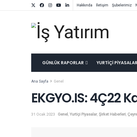
Hakkında
İletişim
Şubelerimiz
GÜNLÜK RAPORLAR
YURTIÇI PIYASALA
Ana Sayfa
Genel
EKGYO.IS: 4Ç22 K
31 Ocak 2023
Genel
,
Yurtiçi Piyasalar
,
Şirket Haberleri
,
Çeyre