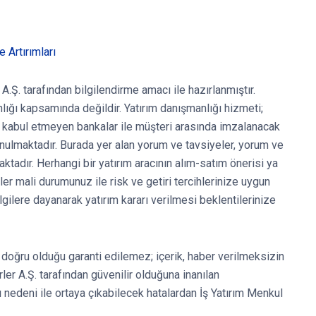
 Artırımları
A.Ş. tarafından bilgilendirme amacı ile hazırlanmıştır.
nlığı kapsamında değildir. Yatırım danışmanlığı hizmeti;
at kabul etmeyen bankalar ile müşteri arasında imzalanacak
ulmaktadır. Burada yer alan yorum ve tavsiyeler, yorum ve
ktadır. Herhangi bir yatırım aracının alım-satım önerisi ya
er mali durumunuz ile risk ve getiri tercihlerinize uygun
gilere dayanarak yatırım kararı verilmesi beklentilerinize
ve doğru olduğu garanti edilemez; içerik, haber verilmeksizin
rler A.Ş. tarafından güvenilir olduğuna inanılan
ı nedeni ile ortaya çıkabilecek hatalardan İş Yatırım Menkul