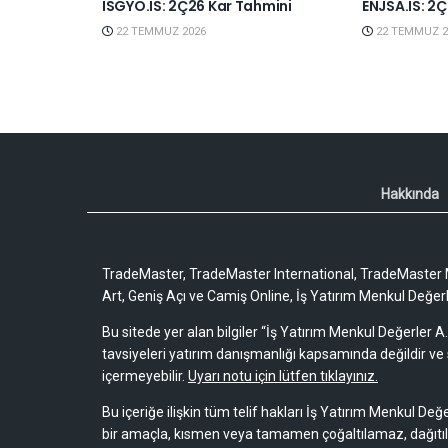
ISGYO.IS: 2Ç26 Kar Tahmini
ENJSA.IS: 2
22 TEMMUZ 2026
22 TEMMUZ 2
Hakkında
TradeMaster, TradeMaster International, TradeMaster M
Art, Geniş Açı ve Camiş Online, İş Yatırım Menkul Değerler
Bu sitede yer alan bilgiler “İş Yatırım Menkul Değerler A.
tavsiyeleri yatırım danışmanlığı kapsamında değildir ve 
içermeyebilir.
Uyarı notu için lütfen tıklayınız.
Bu içeriğe ilişkin tüm telif hakları İş Yatırım Menkul Değe
bir amaçla, kısmen veya tamamen çoğaltılamaz, dağıtı