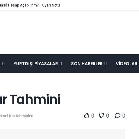
Nasıl Hesap Açabilirim?
Uyarı Notu
R
YURTDIŞI PIYASALAR
SON HABERLER
VIDEOLAR
ar Tahmini
0
0
0
ksel Kar tahminleri