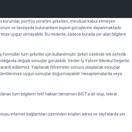
racı kurumlar, portföy yönetim şirketleri, mevduat kabul etmeyen
orum ve tavsiyede bulunanların kişisel görüşlerine dayanmaktadır.
erinize uygun olmayabilir. Bu nedenle, sadece burada yer alan bilgilere
rmüller tüm şirketler için kullanılmıştır. Şirket özelinde tek seferlik
rıldığında değişik sonuçlar görülebilir. Veriler İş Yatırım Menkul Değerler
garanti edilemez. Yapılacak filtremeler sonucu ulaşılacak sonuçlar
beklentilerinize uygun sonuçlar doğurmayabilir. Hesaplamalarda veya
anan tüm bilgilerin telif hakları tamamen BIST’a ait olup, tekrar
konusu internet bağlantıları üzerinden erişilen adres ve sayfalarda yer