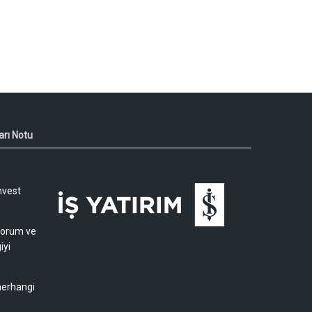
arı Notu
nvest
 yorum ve
iyi
 herhangi