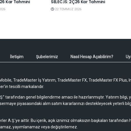
Ç26 Kar Tahmini
SELEC.IS: 2Ç26 Kar Tahmini
026
22 TEMMUZ 2026
İletişim
Şubelerimiz
Nasıl Hesap Açabilirim?
Uy
obile, TradeMaster İş Yatırım, TradeMaster FX, TradeMaster FX Plus, I
'in tescilli markalarıdır.
Ş.” tarafından genel bilgilendirme amacı ile hazırlanmıştır. Yatırım bilgi,
sermaye piyasasındaki alım satım kararlarınızı destekleyecek yeterli bilg
rler A.Ş.’ye aittir. Bu içerik, açık iznimiz olmaksızın başkaları tarafından
lamaz, yayımlanamaz veya değiştirilemez.