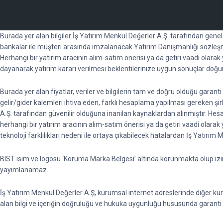
Burada yer alan bilgiler İş Yatırım Menkul Değerler A.Ş. tarafından gene
bankalar ile müşteri arasında imzalanacak Yatırım Danışmanlığı sözleşm
Herhangi bir yatırım aracının alım-satım önerisi ya da getiri vaadi olara
dayanarak yatırım kararı verilmesi beklentilerinize uygun sonuçlar doğu
Burada yer alan fiyatlar, veriler ve bilgilerin tam ve doğru olduğu garan
gelir/gider kalemleri ihtiva eden, farklı hesaplama yapılması gereken şirket
A.Ş. tarafından güvenilir olduğuna inanılan kaynaklardan alınmıştır. He
herhangi bir yatırım aracının alım-satım önerisi ya da getiri vaadi ola
teknoloji farklılıkları nedeni ile ortaya çıkabilecek hatalardan İş Yatırım
BIST isim ve logosu ‘Koruma Marka Belgesi’ altında korunmakta olup izinsi
yayımlanamaz.
İş Yatırım Menkul Değerler A.Ş, kurumsal internet adreslerinde diğer kuru
alan bilgi ve içeriğin doğruluğu ve hukuka uygunluğu hususunda garan