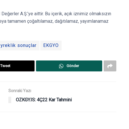
l Değerler A.Ş.’ye aittir. Bu içerik, açık iznimiz olmaksızın
 veya tamamen çoğaltılamaz, dağıtılamaz, yayımlanamaz
yreklik sonuçlar
EKGYO
Tweet
Gönder
Sonraki Yazı
OZKGY.IS: 4Ç22 Kar Tahmini