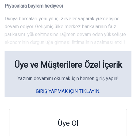
Piyasalara bayram hediyesi
Dünya borsaları yeni yıl içi zirveler yaparak yükselişine
devam ediyor. Gelişmiş ülke merkez bankalarının faiz
patikasını yükseltmesine rağmen devam eden yükselişte
ekonominin durgunluğa girmesi ihtimalinin azalması etkili.
Üye ve Müşterilere Özel İçerik
Yazının devamını okumak için hemen giriş yapın!
GIRIŞ YAPMAK IÇIN TIKLAYIN.
Üye Ol