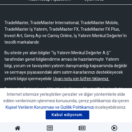
TradeMaster, TradeMaster International, TradeMaster Mobile,
TradeMaster İş Yatırım, TradeMaster FX, TradeMaster FX Plus,
Invest Art, Geniş Açı ve Camiş Online, İş Yatırım Menkul Değerler'in
tescilli markalarıdır.
Bu sitede yer alan bilgiler “İş Yatırım Menkul Değerler A.Ş.”
tarafından genel bilgilendirme amacı ile hazırlanmıştır. Yatırım
bilgi, yorum ve tavsiyeleri yatırım danışmanlığı kapsamında değildir
ve sermaye piyasasındaki alım satım kararlarınızı destekleyecek
yeterli bilgiyi içermeyebilir.
Uyarı notu için lütfen tıklayınız.
Bu içeriğe ilişkin tüm telif hakları İş Yatırım Menkul Değerler A.Ş.’ye
İnternet sitemize yerleştirilen çerezler ve diğer yöntemlerle elde
aittir. Bu içerik, açık iznimiz olmaksızın başkaları tarafından
edilen verilerinizin işlenmesi konusunda, çerez politikamızı da içeren
herhangi bir amaçla, kısmen veya tamamen çoğaltılamaz,
Kişisel Verilerin Korunması ve Gizlilik Politikamızı
inceleyebilirsiniz.
dağıtılamaz, yayımlanamaz veya değiştirilemez.
Kabul ediyorum.