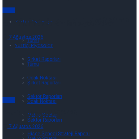
Genel
Günlük Açığa Satış Bilgileri 06/08/2026
Yurtiçi Piyasalar
Açıklanan Kar Rakamları 07/08/2026
7 Ağustos 2026
Tümü
Yurtiçi Piyasalar
Şirket Raporları
Tümü
Odak Noktası
Şirket Raporları
Sektör Raporları
Genel
Odak Noktası
Teknik Bülten 07/08/2026
Makro Strateji
Sektör Raporları
7 Ağustos 2026
Hisse Senedi Strateji Raporu
Makro Strateji