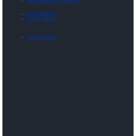
Makroekonomik Haberler
Diğer haberler
Sektör haberi
Diğer haberler
Eurotahvil Piyasasında Neler Oluyor
07/08/2026
Eurotahvil Piyasasında Neler Oluyor