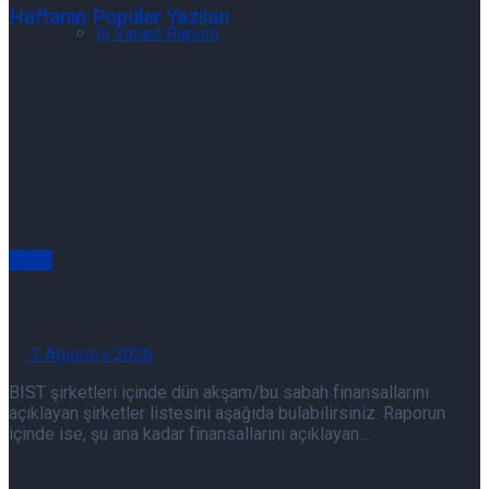
Haftanın Popüler Yazıları
İş Varant Raporu
İş Varant Raporu: İş Varant 07/08/2026
Genel
Açıklanan Kar Rakamları 03/08/2026
İş Varant Raporu: İş Varant 07/08/2026
3 Ağustos 2026
BIST şirketleri içinde dün akşam/bu sabah finansallarını
açıklayan şirketler listesini aşağıda bulabilirsiniz. Raporun
içinde ise, şu ana kadar finansallarını açıklayan...