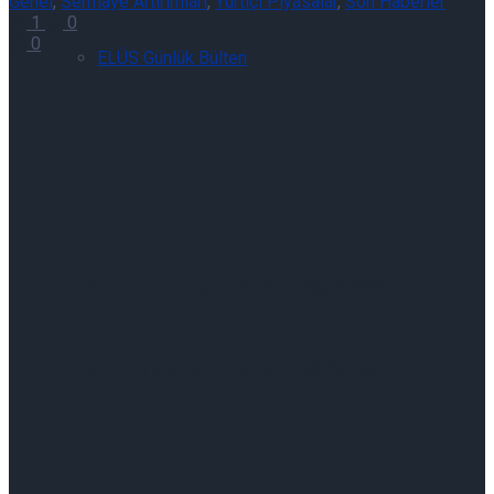
Genel
,
Sermaye Artırımları
,
Yurtiçi Piyasalar
,
Son Haberler
1
0
0
ELÜS Günlük Bülten
ELÜS Günlük Bülteni 07/08/2026
ELÜS Günlük Bülteni 07/08/2026