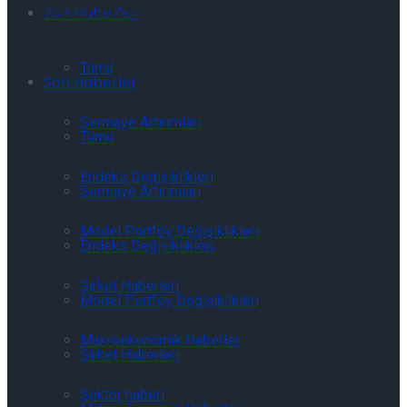
04.08.2026
Son Haberler
Tümü
Son Haberler
Sermaye Artırımları
Tümü
Endeks Değişiklikleri
Sermaye Artırımları
Model Portföy Değişiklikleri
Endeks Değişiklikleri
Şirket Haberleri
Model Portföy Değişiklikleri
Makroekonomik Haberler
Şirket Haberleri
Sektör haberi