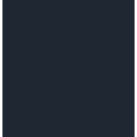
Şirket Raporu: Oyak Çimento-OYAKC.IS:
2Ç26 Sonuçları
Şirket Raporu: Oyak Çimento-OYAKC.IS:
2Ç26 Sonuçları
Açıklanan Kar Rakamları 07/08/2026