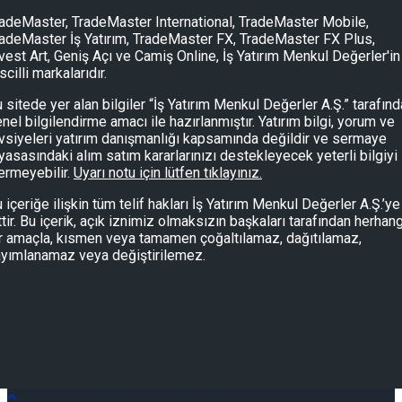
adeMaster, TradeMaster International, TradeMaster Mobile,
adeMaster İş Yatırım, TradeMaster FX, TradeMaster FX Plus,
vest Art, Geniş Açı ve Camiş Online, İş Yatırım Menkul Değerler'in
scilli markalarıdır.
 sitede yer alan bilgiler “İş Yatırım Menkul Değerler A.Ş.” tarafın
Piyasalarda Bugün 07/08/2026
nel bilgilendirme amacı ile hazırlanmıştır. Yatırım bilgi, yorum ve
vsiyeleri yatırım danışmanlığı kapsamında değildir ve sermaye
yasasındaki alım satım kararlarınızı destekleyecek yeterli bilgiyi
ermeyebilir.
Uyarı notu için lütfen tıklayınız.
Piyasalarda Bugün 07/08/2026
 içeriğe ilişkin tüm telif hakları İş Yatırım Menkul Değerler A.Ş.’ye
ttir. Bu içerik, açık iznimiz olmaksızın başkaları tarafından herhang
r amaçla, kısmen veya tamamen çoğaltılamaz, dağıtılamaz,
yımlanamaz veya değiştirilemez.
Açıklanan Kar Rakamları 07/08/2026