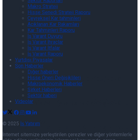
Sektör Raporları
Makro Strateji
Toplayacak?
Hisse Senedi Strateji Raporu
Çeyreksel Kar tahminleri
Açıklanan Kar Rakamları
Kar Tahminleri Raporu
İş Varant Duyuru
İş Varant İhraçlar
İş Varant İtfalar
İş Varant Raporu
Yurtdışı Piyasalar
Son Haberler
Diğer haberler
Hisse Öneri Değişiklileri
FX Teknik Analiz Raporu 07/08/2026
Makroekonomik Haberler
Şirket Haberleri
Sektör haberi
Videolar
FX Teknik Analiz Raporu 07/08/2026
Uluslararası Piyasalar Kapanış Raporu –
06.08.2026
© 2025
İş Yatırım
Uluslararası Piyasalar Kapanış Raporu –
İnternet sitemize yerleştirilen çerezler ve diğer yöntemlerle