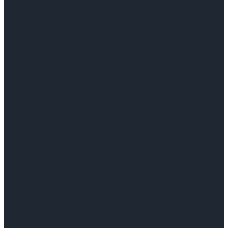
Şirket Raporu: Türk Havayolları-
THYAO.IS: Şirket Güncelleme
Şirket Raporu: Türk Havayolları-
THYAO.IS: Şirket Güncelleme