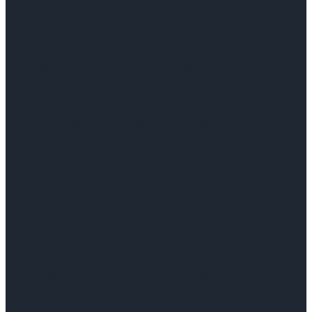
Bilanço Günlükleri 2Q26- AMD
Bilanço Günlükleri 2Q26- AMD
Başlamadan Bitmiş Savaş, SpaceX