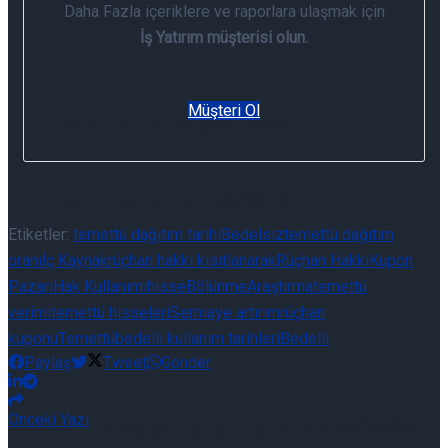
Daha Fazla içeriklere ve raporlara ulaşmak için
İş Yatırım müşterisi olun.
Müşteri Ol
Teknik Bülten 07/08/2026
Teknik Bülten 07/08/2026
Etiketler:
temettü dağıtım tarihi
Bedelsiz
temettü dağıtım
oranı
İç Kaynak
rüçhan hakkı kısıtlanarak
Rüçhan Hakkı
Kupon
Pazarı
Hak Kullanımı
hisse
Bölünme
Araştırma
temettü
verimi
temettü hisseleri
Sermaye artırım
rüçhan
kuponu
Temettü
bedelli kullanım tarihleri
Bedelli
Paylaş
Tweet
Gönder
Önceki Yazı
Günlük Açığa Satış Bilgileri 07/08/2026