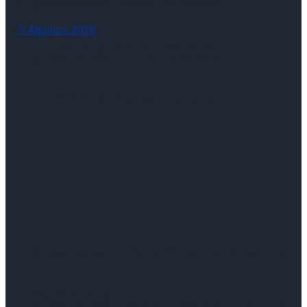
ASELS.IS: Aselsan 2Ç26 Kar Analizi
Şirket Raporu: Türk Havayolları-
5 Ağustos 2026
THYAO.IS: Şirket Güncelleme
Şirket Raporu: Türk Havayolları-
THYAO.IS: Şirket Güncelleme
Şirket Raporu: Oyak Çimento-OYAKC.IS:
2Ç26 Sonuçları
Şirket Raporu: Oyak Çimento-OYAKC.IS: