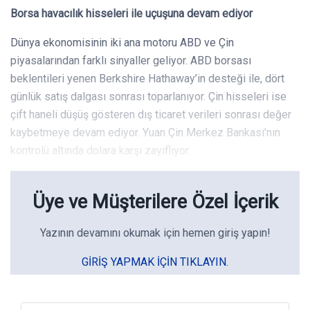
Borsa havacılık hisseleri ile uçuşuna devam ediyor
Dünya ekonomisinin iki ana motoru ABD ve Çin
piyasalarından farklı sinyaller geliyor. ABD borsası
beklentileri yenen Berkshire Hathaway’in desteği ile, dört
günlük satış dalgası sonrası toparlanıyor. Çin hisseleri ise
çift haneli düşüş gösteren dış ticaret verileri sonrası değer
kaybetmeye devam ediyor. Yuan Çin Merkez Bankası’nın
kontrolü altında dolara karşı zayıflıyor.
Üye ve Müşterilere Özel İçerik
Yazının devamını okumak için hemen giriş yapın!
GIRIŞ YAPMAK IÇIN TIKLAYIN.