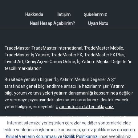
Hakkında
İletişim
Şubelerimiz
Nasıl Hesap Açabilirim?
Uyarı Notu
TradeMaster, TradeMaster International, TradeMaster Mobile,
TradeMaster İş Yatırım, TradeMaster FX, TradeMaster FX Plus,
Invest Art, Geniş Açı ve Camiş Online, İş Yatırım Menkul Değerler'in
tescilli markalarıdır.
Bu sitede yer alan bilgiler “İş Yatırım Menkul Değerler A.Ş.”
tarafından genel bilgilendirme amacı ile hazırlanmıştır. Yatırım
bilgi, yorum ve tavsiyeleri yatırım danışmanlığı kapsamında değildir
ve sermaye piyasasındaki alım satım kararlarınızı destekleyecek
yeterli bilgiyi içermeyebilir.
Uyarı notu için lütfen tıklayınız.
Bu içeriğe ilişkin tüm telif hakları İş Yatırım Menkul Değerler A.Ş.’ye
İnternet sitemize yerleştirilen çerezler ve diğer yöntemlerle elde
aittir. Bu içerik, açık iznimiz olmaksızın başkaları tarafından
edilen verilerinizin işlenmesi konusunda, çerez politikamızı da içeren
herhangi bir amaçla, kısmen veya tamamen çoğaltılamaz,
Kişisel Verilerin Korunması ve Gizlilik Politikamızı
inceleyebilirsiniz.
dağıtılamaz, yayımlanamaz veya değiştirilemez.