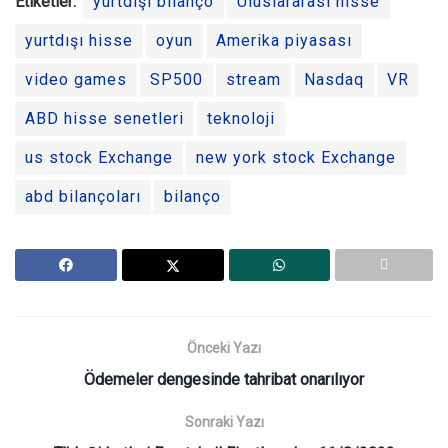
Etiketler:
yurtdışı bilanço
Uluslararası hisse
yurtdışı hisse
oyun
Amerika piyasası
video games
SP500
stream
Nasdaq
VR
ABD hisse senetleri
teknoloji
us stock Exchange
new york stock Exchange
abd bilançoları
bilanço
Önceki Yazı
Ödemeler dengesinde tahribat onarılıyor
Sonraki Yazı