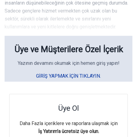
insanların düşünebileceğinin çok ötesine geçmiş durumda.
Sadece gençlere hizmet vermekten çok uzak olan bu
sektör, sürekli olarak ilerlemekte ve sınırlarını yeni
kullanımlara ve yeni kitlelere doğru genişletmektedir.
Üye ve Müşterilere Özel İçerik
Yazının devamını okumak için hemen giriş yapın!
GIRIŞ YAPMAK IÇIN TIKLAYIN.
Üye Ol
Daha Fazla içeriklere ve raporlara ulaşmak için
İş Yatırım'a ücretsiz üye olun.