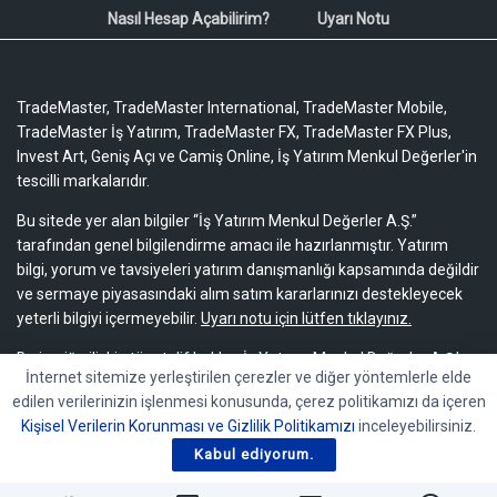
Nasıl Hesap Açabilirim?
Uyarı Notu
TradeMaster, TradeMaster International, TradeMaster Mobile,
TradeMaster İş Yatırım, TradeMaster FX, TradeMaster FX Plus,
Invest Art, Geniş Açı ve Camiş Online, İş Yatırım Menkul Değerler'in
tescilli markalarıdır.
Bu sitede yer alan bilgiler “İş Yatırım Menkul Değerler A.Ş.”
tarafından genel bilgilendirme amacı ile hazırlanmıştır. Yatırım
bilgi, yorum ve tavsiyeleri yatırım danışmanlığı kapsamında değildir
ve sermaye piyasasındaki alım satım kararlarınızı destekleyecek
yeterli bilgiyi içermeyebilir.
Uyarı notu için lütfen tıklayınız.
Bu içeriğe ilişkin tüm telif hakları İş Yatırım Menkul Değerler A.Ş.’ye
İnternet sitemize yerleştirilen çerezler ve diğer yöntemlerle elde
aittir. Bu içerik, açık iznimiz olmaksızın başkaları tarafından
edilen verilerinizin işlenmesi konusunda, çerez politikamızı da içeren
herhangi bir amaçla, kısmen veya tamamen çoğaltılamaz,
Kişisel Verilerin Korunması ve Gizlilik Politikamızı
inceleyebilirsiniz.
dağıtılamaz, yayımlanamaz veya değiştirilemez.
Kabul ediyorum.