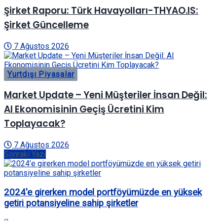
Şirket Raporu: Türk Havayolları-THYAO.IS:
Şirket Güncelleme
7 Ağustos 2026
Yurtdışı Piyasalar
Market Update – Yeni Müşteriler İnsan Değil:
AI Ekonomisinin Geçiş Ücretini Kim
Toplayacak?
7 Ağustos 2026
Sonraki Yazı
2024'e girerken model portföyümüzde en yüksek
getiri potansiyeline sahip şirketler