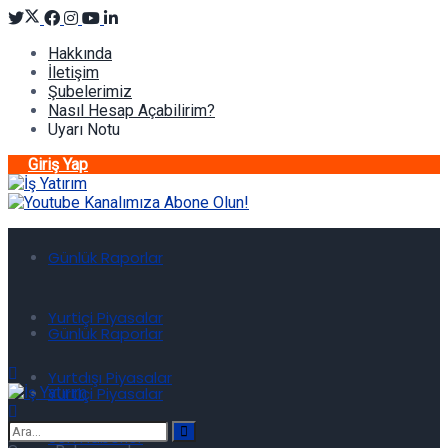
Hakkında
İletişim
Şubelerimiz
Nasıl Hesap Açabilirim?
Uyarı Notu
Giriş Yap
Günlük Raporlar
Yurtiçi Piyasalar
Günlük Raporlar
Yurtdışı Piyasalar
Yurtiçi Piyasalar
Son Haberler