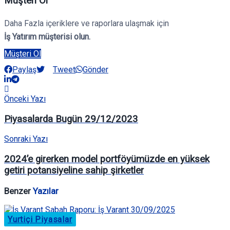
Müşteri Ol
Daha Fazla içeriklere ve raporlara ulaşmak için
İş Yatırım müşterisi olun.
Müşteri Ol
Paylaş
Tweet
Gönder
Önceki Yazı
Piyasalarda Bugün 29/12/2023
Sonraki Yazı
2024’e girerken model portföyümüzde en yüksek
getiri potansiyeline sahip şirketler
Benzer
Yazılar
Yurtiçi Piyasalar