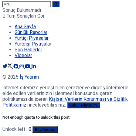
Sonuç Bulunamadı
Tüm Sonuçları Gör
Ana Sayfa
Günlük Raporlar
Yurtiçi Piyasalar
Yurtdışı Piyasalar
Son Haberler
Videolar
© 2025
İş Yatırım
İnternet sitemize yerleştirilen çerezler ve diğer yöntemlerle
elde edilen verilerinizin işlenmesi konusunda, çerez
politikamızı da içeren
Kişisel Verilerin Korunması ve Gizlilik
Politikamızı
inceleyebilirsiniz.
Kabul ediyorum.
Not enough quota to unlock this post
Unlock left :
0
Buy Quotas