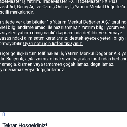
adeMaster İş Yatırım, TradeMaster FX, TradeMaster FX Plus,
vest Art, Geniş Açı ve Camiş Online, İş Yatırım Menkul Değerler'in
scilli markalarıdır.
 sitede yer alan bilgiler “İş Yatırım Menkul Değerler A.Ş.” tarafın
nel bilgilendirme amacı ile hazırlanmıştır. Yatırım bilgi, yorum ve
vsiyeleri yatırım danışmanlığı kapsamında değildir ve sermaye
yasasındaki alım satım kararlarınızı destekleyecek yeterli bilgiyi
ermeyebilir.
Uyarı notu için lütfen tıklayınız.
 içeriğe ilişkin tüm telif hakları İş Yatırım Menkul Değerler A.Ş.’ye
ttir. Bu içerik, açık iznimiz olmaksızın başkaları tarafından herhang
r amaçla, kısmen veya tamamen çoğaltılamaz, dağıtılamaz,
yımlanamaz veya değiştirilemez.
Tekrar Hoşgeldiniz!