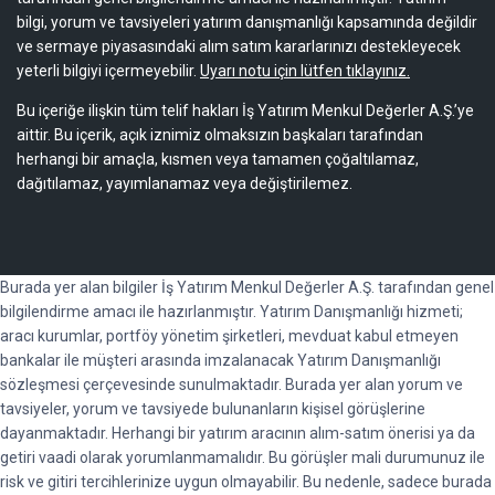
bilgi, yorum ve tavsiyeleri yatırım danışmanlığı kapsamında değildir
ve sermaye piyasasındaki alım satım kararlarınızı destekleyecek
yeterli bilgiyi içermeyebilir.
Uyarı notu için lütfen tıklayınız.
Bu içeriğe ilişkin tüm telif hakları İş Yatırım Menkul Değerler A.Ş.’ye
aittir. Bu içerik, açık iznimiz olmaksızın başkaları tarafından
herhangi bir amaçla, kısmen veya tamamen çoğaltılamaz,
dağıtılamaz, yayımlanamaz veya değiştirilemez.
Burada yer alan bilgiler İş Yatırım Menkul Değerler A.Ş. tarafından genel
bilgilendirme amacı ile hazırlanmıştır. Yatırım Danışmanlığı hizmeti;
aracı kurumlar, portföy yönetim şirketleri, mevduat kabul etmeyen
bankalar ile müşteri arasında imzalanacak Yatırım Danışmanlığı
sözleşmesi çerçevesinde sunulmaktadır. Burada yer alan yorum ve
tavsiyeler, yorum ve tavsiyede bulunanların kişisel görüşlerine
dayanmaktadır. Herhangi bir yatırım aracının alım-satım önerisi ya da
getiri vaadi olarak yorumlanmamalıdır. Bu görüşler mali durumunuz ile
risk ve gitiri tercihlerinize uygun olmayabilir. Bu nedenle, sadece burada