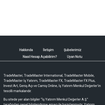
Hakkında
İletişim
Şubelerimiz
Nasıl Hesap Açabilirim?
Uyarı Notu
TradeMaster, TradeMaster International, TradeMaster Mobile,
TradeMaster İş Yatırım, TradeMaster FX, TradeMaster FX Plus,
Invest Art, Geniş Açı ve Camiş Online, İş Yatırım Menkul Değerler'in
tescilli markalarıdır.
Bu sitede yer alan bilgiler “İş Yatırım Menkul Değerler A.Ş.”
tarafından genel bilgilendirme amacı ile hazırlanmıştır. Yatırım