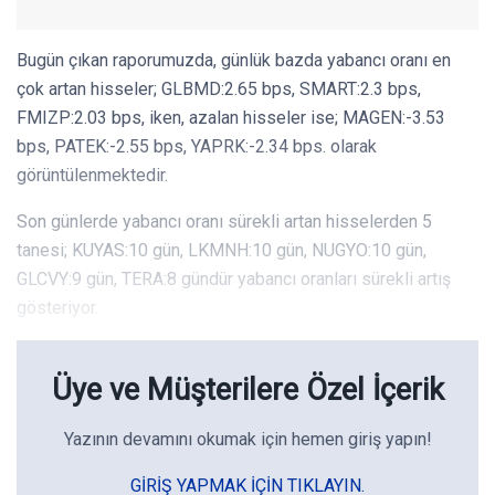
Bugün çıkan raporumuzda, günlük bazda yabancı oranı en
çok artan hisseler; GLBMD:2.65 bps, SMART:2.3 bps,
FMIZP:2.03 bps, iken, azalan hisseler ise; MAGEN:-3.53
bps, PATEK:-2.55 bps, YAPRK:-2.34 bps. olarak
görüntülenmektedir.
Son günlerde yabancı oranı sürekli artan hisselerden 5
tanesi; KUYAS:10 gün, LKMNH:10 gün, NUGYO:10 gün,
GLCVY:9 gün, TERA:8 gündür yabancı oranları sürekli artış
gösteriyor.
Üye ve Müşterilere Özel İçerik
Yazının devamını okumak için hemen giriş yapın!
GIRIŞ YAPMAK IÇIN TIKLAYIN.