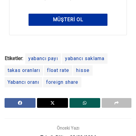
MÜŞTERI OL
Etiketler:
yabancı payı
yabancı saklama
takas oranları
float rate
hisse
Yabancı oranı
foreign share
Önceki Yazı