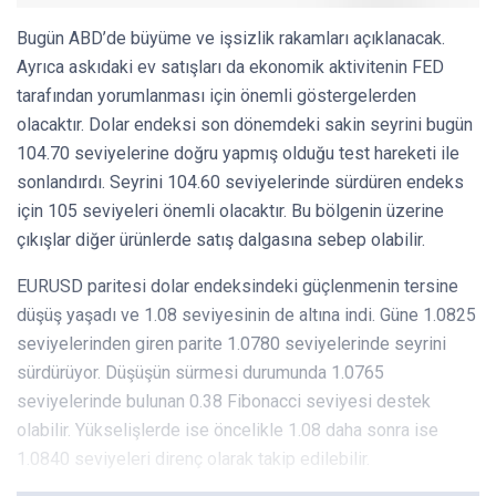
Bugün ABD’de büyüme ve işsizlik rakamları açıklanacak.
Ayrıca askıdaki ev satışları da ekonomik aktivitenin FED
tarafından yorumlanması için önemli göstergelerden
olacaktır. Dolar endeksi son dönemdeki sakin seyrini bugün
104.70 seviyelerine doğru yapmış olduğu test hareketi ile
sonlandırdı. Seyrini 104.60 seviyelerinde sürdüren endeks
için 105 seviyeleri önemli olacaktır. Bu bölgenin üzerine
çıkışlar diğer ürünlerde satış dalgasına sebep olabilir.
EURUSD paritesi dolar endeksindeki güçlenmenin tersine
düşüş yaşadı ve 1.08 seviyesinin de altına indi. Güne 1.0825
seviyelerinden giren parite 1.0780 seviyelerinde seyrini
sürdürüyor. Düşüşün sürmesi durumunda 1.0765
seviyelerinde bulunan 0.38 Fibonacci seviyesi destek
olabilir. Yükselişlerde ise öncelikle 1.08 daha sonra ise
1.0840 seviyeleri direnç olarak takip edilebilir.