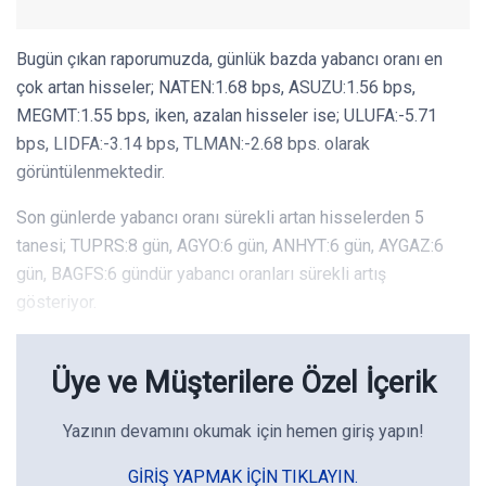
Bugün çıkan raporumuzda, günlük bazda yabancı oranı en
çok artan hisseler; NATEN:1.68 bps, ASUZU:1.56 bps,
MEGMT:1.55 bps, iken, azalan hisseler ise; ULUFA:-5.71
bps, LIDFA:-3.14 bps, TLMAN:-2.68 bps. olarak
görüntülenmektedir.
Son günlerde yabancı oranı sürekli artan hisselerden 5
tanesi; TUPRS:8 gün, AGYO:6 gün, ANHYT:6 gün, AYGAZ:6
gün, BAGFS:6 gündür yabancı oranları sürekli artış
gösteriyor.
Üye ve Müşterilere Özel İçerik
Yazının devamını okumak için hemen giriş yapın!
GIRIŞ YAPMAK IÇIN TIKLAYIN.