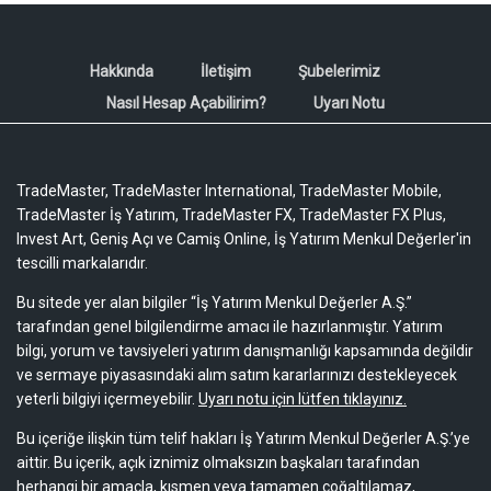
Hakkında
İletişim
Şubelerimiz
Nasıl Hesap Açabilirim?
Uyarı Notu
TradeMaster, TradeMaster International, TradeMaster Mobile,
TradeMaster İş Yatırım, TradeMaster FX, TradeMaster FX Plus,
Invest Art, Geniş Açı ve Camiş Online, İş Yatırım Menkul Değerler'in
tescilli markalarıdır.
Bu sitede yer alan bilgiler “İş Yatırım Menkul Değerler A.Ş.”
tarafından genel bilgilendirme amacı ile hazırlanmıştır. Yatırım
bilgi, yorum ve tavsiyeleri yatırım danışmanlığı kapsamında değildir
ve sermaye piyasasındaki alım satım kararlarınızı destekleyecek
yeterli bilgiyi içermeyebilir.
Uyarı notu için lütfen tıklayınız.
Bu içeriğe ilişkin tüm telif hakları İş Yatırım Menkul Değerler A.Ş.’ye
aittir. Bu içerik, açık iznimiz olmaksızın başkaları tarafından
herhangi bir amaçla, kısmen veya tamamen çoğaltılamaz,