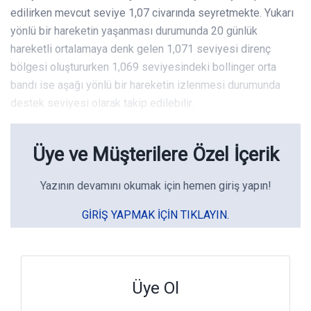
edilirken mevcut seviye 1,07 civarında seyretmekte. Yukarı
yönlü bir hareketin yaşanması durumunda 20 günlük
hareketli ortalamaya denk gelen 1,071 seviyesi direnç
bölgesi oluştururken 1,069 seviyesindeki bollinger orta
bandı ise aşağı yönlü bir hareketin izlenmesi durumunda
destek seviyesi olarak takip edilebilir.
Üye ve Müşterilere Özel İçerik
Yazının devamını okumak için hemen giriş yapın!
GIRIŞ YAPMAK IÇIN TIKLAYIN.
Üye Ol