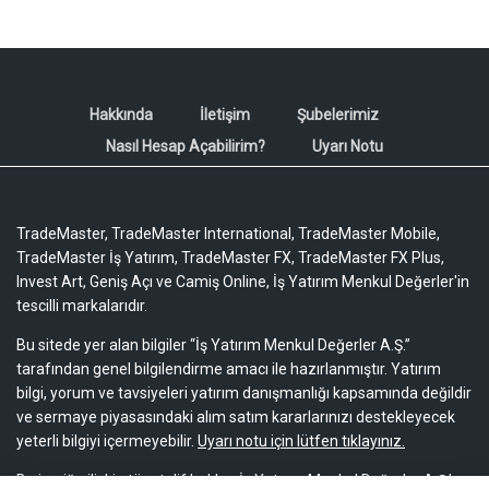
Hakkında
İletişim
Şubelerimiz
Nasıl Hesap Açabilirim?
Uyarı Notu
TradeMaster, TradeMaster International, TradeMaster Mobile,
TradeMaster İş Yatırım, TradeMaster FX, TradeMaster FX Plus,
Invest Art, Geniş Açı ve Camiş Online, İş Yatırım Menkul Değerler'in
tescilli markalarıdır.
Bu sitede yer alan bilgiler “İş Yatırım Menkul Değerler A.Ş.”
tarafından genel bilgilendirme amacı ile hazırlanmıştır. Yatırım
bilgi, yorum ve tavsiyeleri yatırım danışmanlığı kapsamında değildir
ve sermaye piyasasındaki alım satım kararlarınızı destekleyecek
yeterli bilgiyi içermeyebilir.
Uyarı notu için lütfen tıklayınız.
Bu içeriğe ilişkin tüm telif hakları İş Yatırım Menkul Değerler A.Ş.’ye