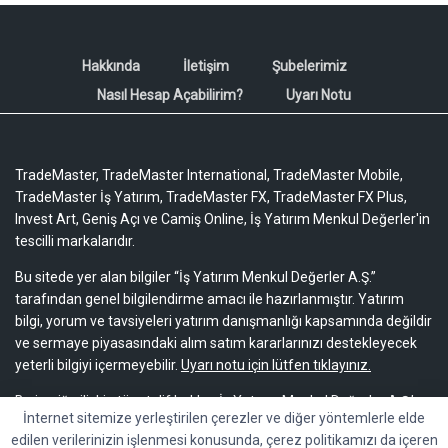
Hakkında
İletişim
Şubelerimiz
Nasıl Hesap Açabilirim?
Uyarı Notu
TradeMaster, TradeMaster International, TradeMaster Mobile,
TradeMaster İş Yatırım, TradeMaster FX, TradeMaster FX Plus,
Invest Art, Geniş Açı ve Camiş Online, İş Yatırım Menkul Değerler'in
tescilli markalarıdır.
Bu sitede yer alan bilgiler “İş Yatırım Menkul Değerler A.Ş.”
tarafından genel bilgilendirme amacı ile hazırlanmıştır. Yatırım
bilgi, yorum ve tavsiyeleri yatırım danışmanlığı kapsamında değildir
ve sermaye piyasasındaki alım satım kararlarınızı destekleyecek
yeterli bilgiyi içermeyebilir.
Uyarı notu için lütfen tıklayınız.
Bu içeriğe ilişkin tüm telif hakları İş Yatırım Menkul Değerler A.Ş.’ye
İnternet sitemize yerleştirilen çerezler ve diğer yöntemlerle elde
aittir. Bu içerik, açık iznimiz olmaksızın başkaları tarafından
edilen verilerinizin işlenmesi konusunda, çerez politikamızı da içeren
herhangi bir amaçla, kısmen veya tamamen çoğaltılamaz,