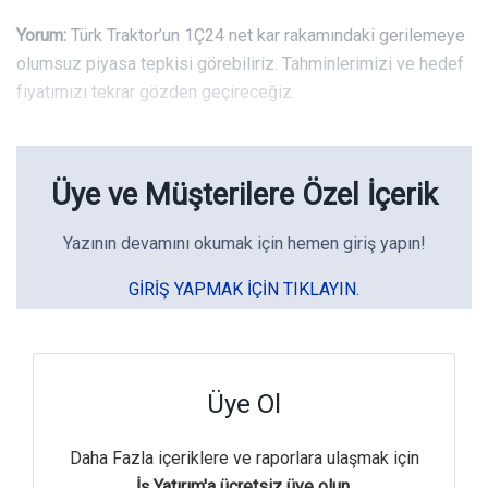
Yorum:
Türk Traktor’un 1Ç24 net kar rakamındaki gerilemeye
olumsuz piyasa tepkisi görebiliriz. Tahminlerimizi ve hedef
fiyatımızı tekrar gözden geçireceğiz.
Üye ve Müşterilere Özel İçerik
Yazının devamını okumak için hemen giriş yapın!
GIRIŞ YAPMAK IÇIN TIKLAYIN.
Üye Ol
Daha Fazla içeriklere ve raporlara ulaşmak için
İş Yatırım'a ücretsiz üye olun.