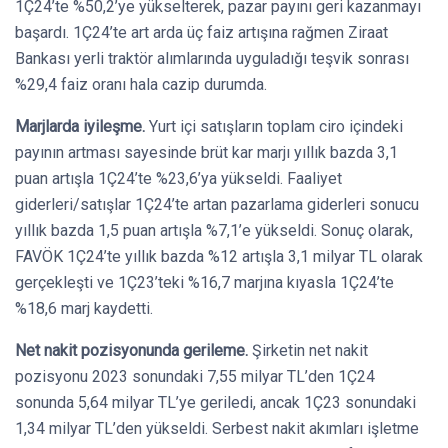
1Ç24’te %50,2’ye yükselterek, pazar payını geri kazanmayı
başardı. 1Ç24’te art arda üç faiz artışına rağmen Ziraat
Bankası yerli traktör alımlarında uyguladığı teşvik sonrası
%29,4 faiz oranı hala cazip durumda.
Marjlarda iyileşme.
Yurt içi satışların toplam ciro içindeki
payının artması sayesinde brüt kar marjı yıllık bazda 3,1
puan artışla 1Ç24’te %23,6’ya yükseldi. Faaliyet
giderleri/satışlar 1Ç24’te artan pazarlama giderleri sonucu
yıllık bazda 1,5 puan artışla %7,1’e yükseldi. Sonuç olarak,
FAVÖK 1Ç24’te yıllık bazda %12 artışla 3,1 milyar TL olarak
gerçekleşti ve 1Ç23’teki %16,7 marjına kıyasla 1Ç24’te
%18,6 marj kaydetti.
Net nakit pozisyonunda gerileme.
Şirketin net nakit
pozisyonu 2023 sonundaki 7,55 milyar TL’den 1Ç24
sonunda 5,64 milyar TL’ye geriledi, ancak 1Ç23 sonundaki
1,34 milyar TL’den yükseldi. Serbest nakit akımları işletme