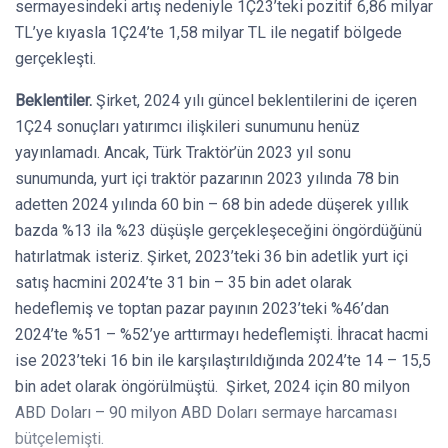
sermayesindeki artış nedeniyle 1Ç23’teki pozitif 6,86 milyar
TL’ye kıyasla 1Ç24’te 1,58 milyar TL ile negatif bölgede
gerçekleşti.
Beklentiler.
Şirket, 2024 yılı güncel beklentilerini de içeren
1Ç24 sonuçları yatırımcı ilişkileri sunumunu henüz
yayınlamadı. Ancak, Türk Traktör’ün 2023 yıl sonu
sunumunda, yurt içi traktör pazarının 2023 yılında 78 bin
adetten 2024 yılında 60 bin – 68 bin adede düşerek yıllık
bazda %13 ila %23 düşüşle gerçekleşeceğini öngördüğünü
hatırlatmak isteriz. Şirket, 2023’teki 36 bin adetlik yurt içi
satış hacmini 2024’te 31 bin – 35 bin adet olarak
hedeflemiş ve toptan pazar payının 2023’teki %46’dan
2024’te %51 – %52’ye arttırmayı hedeflemişti. İhracat hacmi
ise 2023’teki 16 bin ile karşılaştırıldığında 2024’te 14 – 15,5
bin adet olarak öngörülmüştü. Şirket, 2024 için 80 milyon
ABD Doları – 90 milyon ABD Doları sermaye harcaması
bütçelemişti.