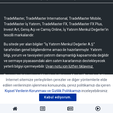
TradeMaster, TradeMaster International, TradeMaster Mobile,
TradeMaster İş Yatırım, TradeMaster FX, TradeMaster FX Plus,
Invest Art, Geniş Açı ve Camiş Online, İş Yatırım Menkul Değerler'in
tescilli markalarıdır.
Bu sitede yer alan bilgiler “İş Yatırım Menkul Değerler A.Ş.”
tarafından genel bilgilendirme amacı ile hazırlanmıştır. Yatırım
bilgi, yorum ve tavsiyeleri yatırım danışmanlığı kapsamında değildir
ve sermaye piyasasındaki alım satım kararlarınızı destekleyecek
yeterli bilgiyi içermeyebilir.
Uyarı notu için lütfen tıklayınız.
Bu içeriğe ilişkin tüm telif hakları İş Yatırım Menkul Değerler A.Ş.’ye
İnternet sitemize yerleştirilen çerezler ve diğer yöntemlerle elde
aittir. Bu içerik, açık iznimiz olmaksızın başkaları tarafından
edilen verilerinizin işlenmesi konusunda, çerez politikamızı da içeren
herhangi bir amaçla, kısmen veya tamamen çoğaltılamaz,
Kişisel Verilerin Korunması ve Gizlilik Politikamızı
inceleyebilirsiniz.
dağıtılamaz, yayımlanamaz veya değiştirilemez.
Kabul ediyorum.