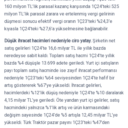
160 milyon TL’lik parasal kazanç karşısında 1Ç24’teki 525
milyon TL’lik parasal zarara ve ertelenmiş vergi gelirinin
düşmesi sonucu efektif vergi oranın 1Ç23’teki %24,3’e
kıyasla 1Ç24’teki %27,6’a yükselmesine bağlanabilir.
Düşük ihracat hacimleri nedeniyle ciro yatay.
Şirketin net
satış gelirleri 1Ç24’te 16,6 milyar TL ile yıllık bazda
neredeyse sabit kaldı. Toplam satış hacmi 1Ç24’te yıllık
bazda %4 düşüşle 13.699 adete geriledi. Yurt içi satışların
payı toplam satış hacminde ise zayıf ihracat performansı
nedeniyle 1Ç23’teki %64 seviyesinden 1Ç24’te hafif bir
artış göstererek %67’ye yükseldi. İhracat gelirleri,
hacimlerdeki %12’lik düşüş nedeniyle 1Ç24’te %10 daralarak
4,15 milyar TL’ye geriledi. Öte yandan yurt içi gelirler, satış
hacmindeki yalnızca %1’lik artış ve ürün karmasındaki
değişim sayesinde 1Ç24’de %5 artışla 12,45 milyar TL’ye
yükseldi. Türk Traktör pazar payını 1Ç23’teki %47’den