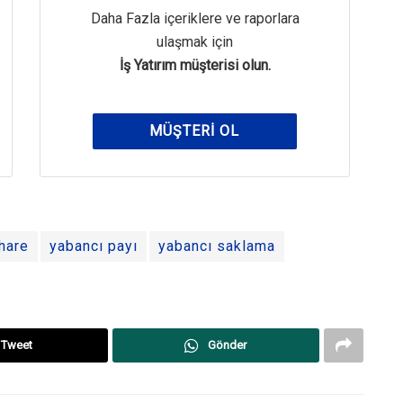
Daha Fazla içeriklere ve raporlara
ulaşmak için
İş Yatırım müşterisi olun.
MÜŞTERI OL
hare
yabancı payı
yabancı saklama
Tweet
Gönder