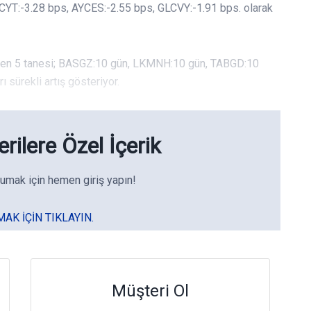
LCYT:-3.28 bps, AYCES:-2.55 bps, GLCVY:-1.91 bps. olarak
erden 5 tanesi; BASGZ:10 gün, LKMNH:10 gün, TABGD:10
sürekli artış gösteriyor.
rilere Özel İçerik
umak için hemen giriş yapın!
MAK IÇIN TIKLAYIN.
Müşteri Ol