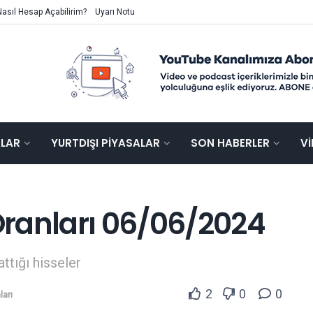
Nasıl Hesap Açabilirim?
Uyarı Notu
ALAR
YURTDIŞI PIYASALAR
SON HABERLER
V
ranları 06/06/2024
attığı hisseler
2
0
0
ları