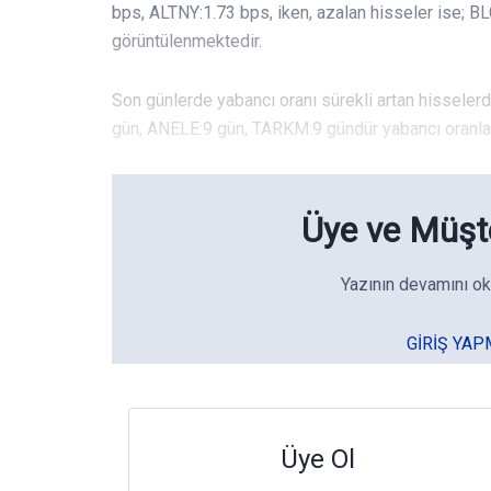
bps, ALTNY:1.73 bps, iken, azalan hisseler ise; B
görüntülenmektedir.
Son günlerde yabancı oranı sürekli artan hissel
gün, ANELE:9 gün, TARKM:9 gündür yabancı oranları 
Üye ve Müşte
Yazının devamını ok
GIRIŞ YAP
Üye Ol