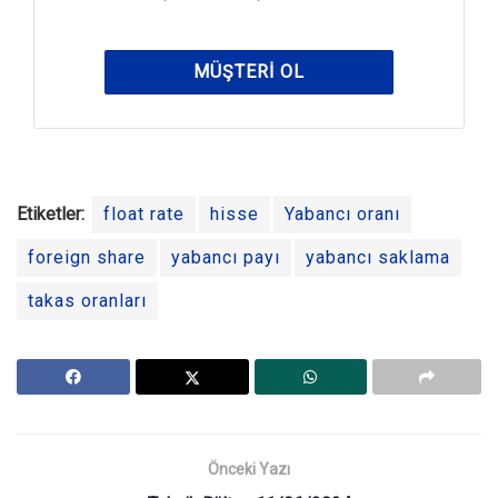
MÜŞTERI OL
Etiketler:
float rate
hisse
Yabancı oranı
foreign share
yabancı payı
yabancı saklama
takas oranları
Önceki Yazı