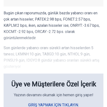
Bugün çıkan raporumuzda, günlük bazda yabancı oranı en
çok artan hisseler; PATEK:2.98 bps, FONET:2.57 bps,
KAPLM:2 bps, iken, azalan hisseler ise; ONRYT:-3.67 bps,
KOCMT:-2.92 bps, ORCAY:-2.72 bps. olarak
görüntülenmektedir.
Son günlerde yabancı oranı sürekli artan hisselerden 5
tanesi; LKMNH:10 gün, TABGD:10 gün, NTHOL:9 gün,
PINSU:9 gün, IDGYO:8 gündür yabancı oranları sürekli artış
gösteriyor.
Üye ve Müşterilere Özel İçerik
Yazının devamını okumak için hemen giriş yapın!
GIRIŞ YAPMAK IÇIN TIKLAYIN.