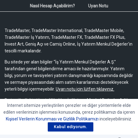
Nasıl Hesap Açabilirim?
Uyarı Notu
TradeMaster, TradeMaster International, TradeMaster Mobile,
TradeMaster İş Yatırım, TradeMaster FX, TradeMaster FX Plus,
Invest Art, Geniş Açı ve Camiş Online, İş Yatırım Menkul Değerler'in
tescilli markalarıdır.
Bu sitede yer alan bilgiler “İş Yatırım Menkul Değerler A.Ş.”
tarafından genel bilgilendirme amacı ile hazırlanmıştır. Yatırım
bilgi, yorum ve tavsiyeleri yatırım danışmanlığı kapsamında değildir
ve sermaye piyasasındaki alım satım kararlarınızı destekleyecek
yeterli bilgiyi içermeyebilir.
Uyarı notu için lütfen tıklayınız.
Bu içeriğe ilişkin tüm telif hakları İş Yatırım Menkul Değerler A.Ş.’ye
İnternet sitemize yerleştirilen çerezler ve diğer yöntemlerle elde
aittir. Bu içerik, açık iznimiz olmaksızın başkaları tarafından
edilen verilerinizin işlenmesi konusunda, çerez politikamızı da içeren
herhangi bir amaçla, kısmen veya tamamen çoğaltılamaz,
Kişisel Verilerin Korunması ve Gizlilik Politikamızı
inceleyebilirsiniz.
dağıtılamaz, yayımlanamaz veya değiştirilemez.
Kabul ediyorum.