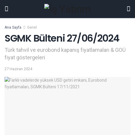
Ana Sayfa
Genel
SGMK Bülteni 27/06/2024
Türk tahvil ve eurobond kapanış fiyatlamaları & GOÜ
fiyat göstergeleri
27 Haziran 2024