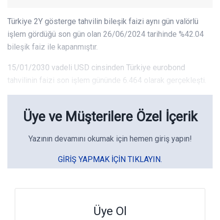
Türkiye 2Y gösterge tahvilin bileşik faizi aynı gün valörlü
işlem gördüğü son gün olan 26/06/2024 tarihinde %42.04
bileşik faiz ile kapanmıştır.
15/01/2030 vadeli USD cinsinden Türkiye eurobond
tahvilinin faizi son işlem gününde 6.464 olarak gerçekleşti.
Üye ve Müşterilere Özel İçerik
Yazının devamını okumak için hemen giriş yapın!
GIRIŞ YAPMAK IÇIN TIKLAYIN.
Üye Ol