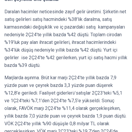
Daralan hacimler neticesinde zayıf gelir üretimi. Şirketin net
satış gelirleri satış hacmindeki %38’lik daralma, satış
karmasındaki değişiklik ve iç pazardaki satış kampanyaları
nedeniyle 2Ç24’te yıllık bazda %42 düştü. Toplam cirodan
%19’luk pay alan ihracat gelirleri, ihracat hacimlerindeki
%34’lük düşüş nedeniyle yıllık bazda %42 düştü. Yurt içi
gelirler ise 2Ç24’te %42 gerilerken, yurt içi satış hacmi yıllık
bazda %39 düştü.
Marjlarda aşınma. Brüt kar marjı 2Ç24’te yıllık bazda 7,9
yüzde puan ve çeyrek bazda 3,3 yüzde puan düşerek
%12,8’e geriledi. Faaliyet giderleri/satışlar 2Ç23’teki %5,1
ve 1Ç24’teki %7,1’den 2Ç24’te %7,5’e yükseldi. Sonuç
olarak, FAVÖK marjı 2Ç24’te %11,4 olarak gerçekleşirken,
yıllık bazda 7,0 yüzde puan ve çeyrek bazda 1,9 puan düştü.
VÖK 2Ç24’te yıllık %90 düşüşle 0,8 milyar TL olarak
gerçekleşirken, VÖK marjı 2Ç23’teki %19,7’den 2Ç24’de