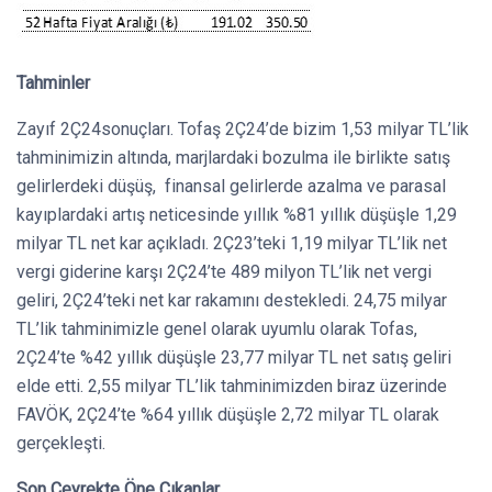
Tahminler
Zayıf 2Ç24sonuçları. Tofaş 2Ç24’de bizim 1,53 milyar TL’lik
tahminimizin altında, marjlardaki bozulma ile birlikte satış
gelirlerdeki düşüş, finansal gelirlerde azalma ve parasal
kayıplardaki artış neticesinde yıllık %81 yıllık düşüşle 1,29
milyar TL net kar açıkladı. 2Ç23’teki 1,19 milyar TL’lik net
vergi giderine karşı 2Ç24’te 489 milyon TL’lik net vergi
geliri, 2Ç24’teki net kar rakamını destekledi. 24,75 milyar
TL’lik tahminimizle genel olarak uyumlu olarak Tofas,
2Ç24’te %42 yıllık düşüşle 23,77 milyar TL net satış geliri
elde etti. 2,55 milyar TL’lik tahminimizden biraz üzerinde
FAVÖK, 2Ç24’te %64 yıllık düşüşle 2,72 milyar TL olarak
gerçekleşti.
Son Çeyrekte Öne Çıkanlar