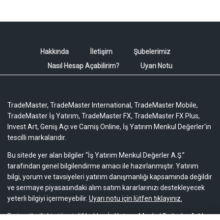
Hakkında
İletişim
Şubelerimiz
Nasıl Hesap Açabilirim?
Uyarı Notu
TradeMaster, TradeMaster International, TradeMaster Mobile,
TradeMaster İş Yatırım, TradeMaster FX, TradeMaster FX Plus,
Invest Art, Geniş Açı ve Camiş Online, İş Yatırım Menkul Değerler'in
tescilli markalarıdır.
Bu sitede yer alan bilgiler “İş Yatırım Menkul Değerler A.Ş.”
tarafından genel bilgilendirme amacı ile hazırlanmıştır. Yatırım
bilgi, yorum ve tavsiyeleri yatırım danışmanlığı kapsamında değildir
ve sermaye piyasasındaki alım satım kararlarınızı destekleyecek
yeterli bilgiyi içermeyebilir.
Uyarı notu için lütfen tıklayınız.
Bu içeriğe ilişkin tüm telif hakları İş Yatırım Menkul Değerler A.Ş.’ye