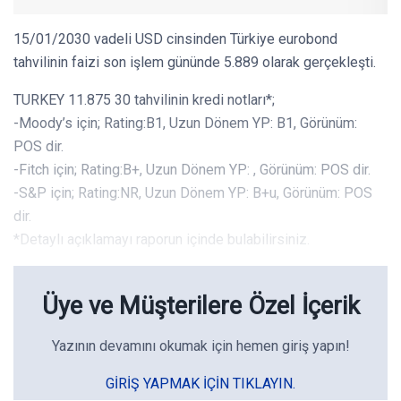
15/01/2030 vadeli USD cinsinden Türkiye eurobond
tahvilinin faizi son işlem gününde 5.889 olarak gerçekleşti.
TURKEY 11.875 30 tahvilinin kredi notları*;
-Moody’s için; Rating:B1, Uzun Dönem YP: B1, Görünüm:
POS dir.
-Fitch için; Rating:B+, Uzun Dönem YP: , Görünüm: POS dir.
-S&P için; Rating:NR, Uzun Dönem YP: B+u, Görünüm: POS
dir.
*Detaylı açıklamayı raporun içinde bulabilirsiniz.
Üye ve Müşterilere Özel İçerik
Yazının devamını okumak için hemen giriş yapın!
GIRIŞ YAPMAK IÇIN TIKLAYIN.