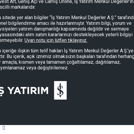
vest Art, Geniş Açı ve Camiş Online, İş Yatırım Menkul Değerler'in
scilli markalarıdır.
 sitede yer alan bilgiler “İş Yatırım Menkul Değerler A.Ş.” tarafın
nel bilgilendirme amacı ile hazırlanmıştır. Yatırım bilgi, yorum ve
vsiyeleri yatırım danışmanlığı kapsamında değildir ve sermaye
yasasındaki alım satım kararlarınızı destekleyecek yeterli bilgiyi
ermeyebilir.
Uyarı notu için lütfen tıklayınız.
 içeriğe ilişkin tüm telif hakları İş Yatırım Menkul Değerler A.Ş.’ye
ttir. Bu içerik, açık iznimiz olmaksızın başkaları tarafından herhang
r amaçla, kısmen veya tamamen çoğaltılamaz, dağıtılamaz,
yımlanamaz veya değiştirilemez.