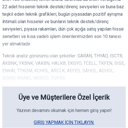
22 adet hissenin teknik destek/direnç seviyeleri ve buna baz
teşkil eden teknik grafikleri, bugün piyasadan pozitif ayrışma
ihtimali olan hisseler ve bunların teknik destek/direnç
seviyeleri, piyasa rakamları, dün çok açığa satış yapılan hisse
senetleri ve kısa vadeli işlem önerilerimizden son 10 tanesi
yer almaktadır.
Teknik analiz görünümü olan şirketler: GARAN, THYAO, ISCTR,
AKBNK, YKBNK, VAKBN, HALKB, EKGYO, TCELL, TKFEN, SISE,
ENKAI, TTKOM, KCHOL, ARCLK, AEFES, SAHOL, AGHOL,
SOKM, BIMAS, MGROS, TUPRS.
Üye ve Müşterilere Özel İçerik
Yazının devamını okumak için hemen giriş yapın!
GIRIŞ YAPMAK IÇIN TIKLAYIN.