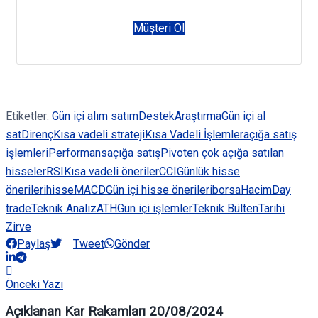
Müşteri Ol
Etiketler:
Gün içi alım satım
Destek
Araştırma
Gün içi al
sat
Direnç
Kısa vadeli strateji
Kısa Vadeli İşlemler
açığa satış
işlemleri
Performans
açığa satış
Pivot
en çok açığa satılan
hisseler
RSI
Kısa vadeli öneriler
CCI
Günlük hisse
önerileri
hisse
MACD
Gün içi hisse önerileri
borsa
Hacim
Day
trade
Teknik Analiz
ATH
Gün içi işlemler
Teknik Bülten
Tarihi
Zirve
Paylaş
Tweet
Gönder
Önceki Yazı
Açıklanan Kar Rakamları 20/08/2024