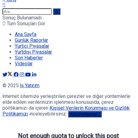
Sonuç Bulunamadı
Tüm Sonuçları Gör
Ana Sayfa
Günlük Raporlar
Yurtiçi Piyasalar
Yurtdışı Piyasalar
Son Haberler
Videolar
© 2025
İş Yatırım
İnternet sitemize yerleştirilen çerezler ve diğer yöntemlerle
elde edilen verilerinizin işlenmesi konusunda, çerez
politikamızı da içeren
Kişisel Verilerin Korunması ve Gizlilik
Politikamızı
inceleyebilirsiniz.
Kabul ediyorum.
Not enough quota to unlock this post