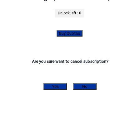
Unlock left :
0
Buy Quotas
Are you sure want to cancel subscription?
Yes
No