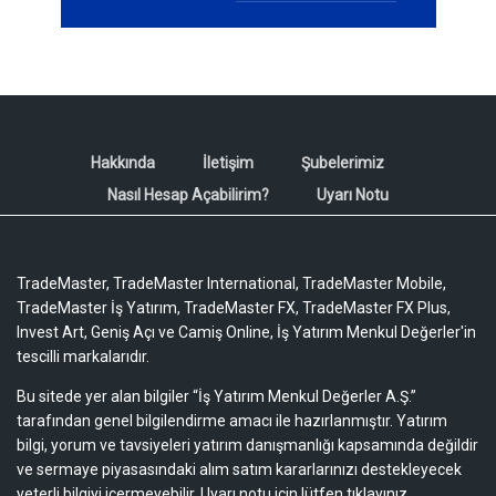
Hakkında
İletişim
Şubelerimiz
Nasıl Hesap Açabilirim?
Uyarı Notu
TradeMaster, TradeMaster International, TradeMaster Mobile,
TradeMaster İş Yatırım, TradeMaster FX, TradeMaster FX Plus,
Invest Art, Geniş Açı ve Camiş Online, İş Yatırım Menkul Değerler'in
tescilli markalarıdır.
Bu sitede yer alan bilgiler “İş Yatırım Menkul Değerler A.Ş.”
tarafından genel bilgilendirme amacı ile hazırlanmıştır. Yatırım
bilgi, yorum ve tavsiyeleri yatırım danışmanlığı kapsamında değildir
ve sermaye piyasasındaki alım satım kararlarınızı destekleyecek
yeterli bilgiyi içermeyebilir.
Uyarı notu için lütfen tıklayınız.