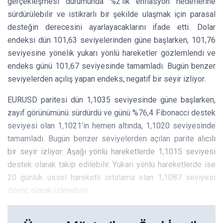
gerçekleşmesi durumunda %2’lik enflasyon hedeflerine
sürdürülebilir ve istikrarlı bir şekilde ulaşmak için parasal
desteğin derecesini ayarlayacaklarını ifade etti. Dolar
endeksi dün 101,63 seviyelerinden güne başlarken, 101,76
seviyesine yönelik yukarı yönlü hareketler gözlemlendi ve
endeks günü 101,67 seviyesinde tamamladı. Bugün benzer
seviyelerden açılış yapan endeks, negatif bir seyir izliyor.
EURUSD paritesi dün 1,1035 seviyesinde güne başlarken,
zayıf görünümünü sürdürdü ve günü %76,4 Fibonacci destek
seviyesi olan 1,1021’in hemen altında, 1,1020 seviyesinde
tamamladı. Bugün benzer seviyelerden açılan parite alıcılı
bir seyir izliyor. Aşağı yönlü hareketlerde 1,1015 seviyesi
destek olarak takip edilebilir. Yukarı yönlü hareketlerde ise
20 günlük üssel hareketli ortalama olan 1,1087 seviyesi
direnç olarak izlenebilir.