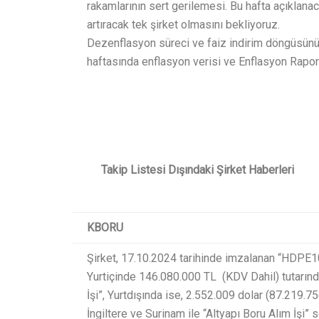
rakamlarının sert gerilemesi. Bu hafta açıklanac
artıracak tek şirket olmasını bekliyoruz.
Dezenflasyon süreci ve faiz indirim döngüsünün 
haftasında enflasyon verisi ve Enflasyon Rapor
Takip Listesi Dışındaki Şirket Haberleri
KBORU
Şirket, 17.10.2024 tarihinde imzalanan “HDPE
Yurtiçinde 146.080.000 TL (KDV Dahil) tutarın
İşi”, Yurtdışında ise, 2.552.009 dolar (87.219.7
İngiltere ve Surinam ile “Altyapı Boru Alım İşi