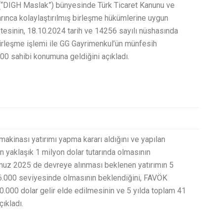
i.(“DIGH Maslak”) bünyesinde Türk Ticaret Kanunu ve
arınca kolaylaştırılmış birleşme hükümlerine uygun
zetesinin, 18.10.2024 tarih ve 14256 sayılı nüshasında
, birleşme işlemi ile GG Gayrimenkul’ün münfesih
0 sahibi konumuna geldiğini açıkladı.
 makinası yatırımı yapma kararı aldığını ve yapılan
ının yaklaşık 1 milyon dolar tutarında olmasının
muz 2025 de devreye alınması beklenen yatırımın 5
 36.000 seviyesinde olmasının beklendiğini, FAVÖK
0.000 dolar gelir elde edilmesinin ve 5 yılda toplam 41
ıkladı.