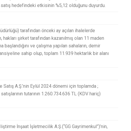
ı satış hedefindeki etkisinin %5,12 olduğunu duyurdu.​
dürlüğü) tarafından önceki ay açılan ihalelerde
n, hakları şirket tarafından kazanılmış olan 11 maden
ına başlandığını ve çalışma yapılan sahaların, demir
tansiyeline sahip olup, toplam 11.939 hektarlık bir alanı
 Satış A.Ş.’nin Eylül 2024 dönemi için toplamda ;
 satışlarının tutarının 1.260.734.636 TL (KDV hariç)
iştirme İnşaat İşletmecilik A.Ş.(“GG Gayrimenkul”)’nin,