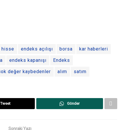
hisse
endeks açılışı
borsa
kar haberleri
ma
endeks kapanışı
Endeks
çok değer kaybedenler
alım
satım
Tweet
Gönder
Sonraki Yazı