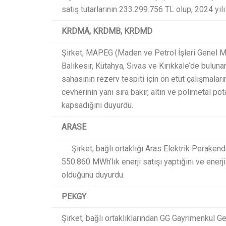
satış tutarlarının 233.299.756 TL olup, 2024 yıl
KRDMA, KRDMB, KRDMD
Şirket, MAPEG (Maden ve Petrol İşleri Genel Mü
Balıkesir, Kütahya, Sivas ve Kırıkkale’de buluna
sahasının rezerv tespiti için ön etüt çalışmalar
cevherinin yanı sıra bakır, altın ve polimetal po
kapsadığını duyurdu.​
ARASE
Şirket, bağlı ortaklığı Aras Elektrik Perakende
550.860 MWh’lık enerji satışı yaptığını ve enerji
olduğunu duyurdu.​
PEKGY
Şirket, bağlı ortaklıklarından GG Gayrimenkul Gel