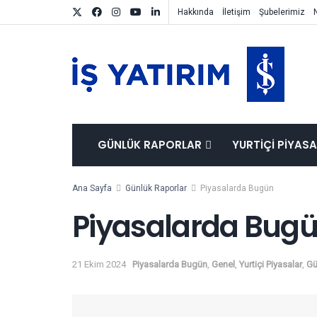
Hakkında
İletişim
Şubelerimiz
GÜNLÜK RAPORLAR
YURTIÇI PIYAS
Ana Sayfa
Günlük Raporlar
Piyasalarda Bugün
Piyasalarda Bugü
21 Ekim 2024
Piyasalarda Bugün
,
Genel
,
Yurtiçi Piyasalar
,
Gü