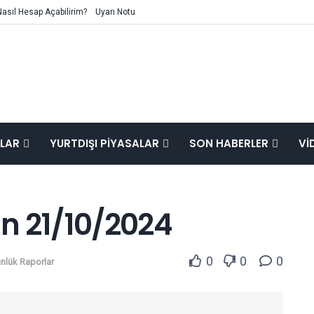
Nasıl Hesap Açabilirim?
Uyarı Notu
ALAR
YURTDIŞI PIYASALAR
SON HABERLER
VI
n 21/10/2024
0
0
0
nlük Raporlar