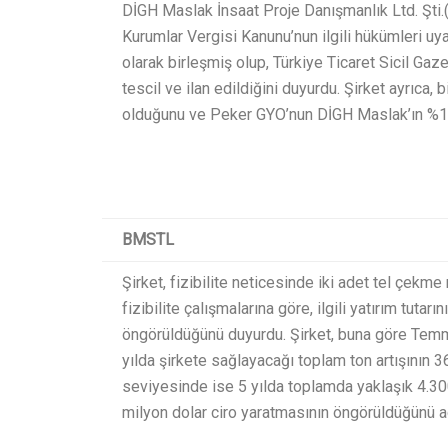
DİGH Maslak İnsaat Proje Danışmanlık Ltd. Şt
Kurumlar Vergisi Kanunu’nun ilgili hükümleri uy
olarak birleşmiş olup, Türkiye Ticaret Sicil Ga
tescil ve ilan edildiğini duyurdu. Şirket ayrıca
olduğunu ve Peker GYO’nun DİGH Maslak’ın %10
BMSTL
Şirket, fizibilite neticesinde iki adet tel çekme
fizibilite çalışmalarına göre, ilgili yatırım tutar
öngörüldüğünü duyurdu. Şirket, buna göre Tem
yılda şirkete sağlayacağı toplam ton artışının
seviyesinde ise 5 yılda toplamda yaklaşık 4.30
milyon dolar ciro yaratmasının öngörüldüğünü aç