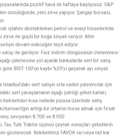
iyasalarında pozitif hava ile haftaya başlıyoruz. S&P
eleri öncülüğünde, yeni zirve yapıyor. Şangay borsası,
or.
sk iştahını desteklerken petrol ve enerji hisselerinde
zirve ile güçlü bir boğa sinyali veriyor. Altın
selişin devam edeceğini teyit ediyor.
satışı ile geriliyor. Faiz indirim döngüsünün ötelenmesi
ı aşağı çekmesine yol açarak bankalarda sert bir satış
e göre BİST-100’ün kaybı %20’yi geçerek ayı sinyali
stanbul’daki sert satışın orta vadeli yatırımcılar için
deki sert yavaşlamanın aşağı çektiği şirket karları,
im beklentileri kısa vadede piyasa üzerinde satış
tümserliğin arttığı bir ortamın hisse almak için fırsat
irenç seviyeleri 8.700 ve 8.950.
i, Tav, Türk Traktör üçüncü çeyrek sonuçları şirketlerin
ini gösterecek. Beklentimiz FAVÖK ve/veya net kar