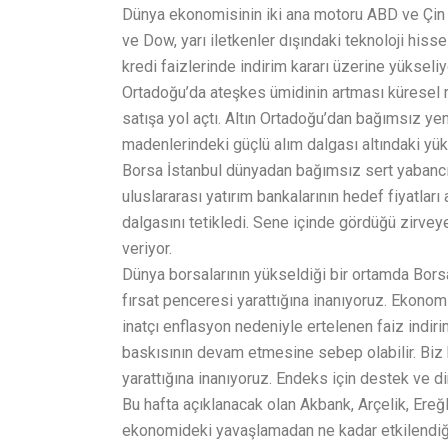
Dünya ekonomisinin iki ana motoru ABD ve Çin p
ve Dow, yarı iletkenler dışındaki teknoloji hiss
kredi faizlerinde indirim kararı üzerine yükseliy
Ortadoğu’da ateşkes ümidinin artması küresel ri
satışa yol açtı. Altın Ortadoğu’dan bağımsız yeni 
madenlerindeki güçlü alım dalgası altındaki yük
Borsa İstanbul dünyadan bağımsız sert yabancı 
uluslararası yatırım bankalarının hedef fiyatlar
dalgasını tetikledi. Sene içinde gördüğü zirvey
veriyor.
Dünya borsalarının yükseldiği bir ortamda Borsa İ
fırsat penceresi yarattığına inanıyoruz. Ekonomi
inatçı enflasyon nedeniyle ertelenen faiz indir
baskısının devam etmesine sebep olabilir. Biz kö
yarattığına inanıyoruz. Endeks için destek ve d
Bu hafta açıklanacak olan Akbank, Arçelik, Ereğl
ekonomideki yavaşlamadan ne kadar etkilendiğ