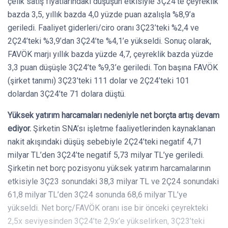
çelik satış fiyatlarındaki düşüşün etkisiyle 3Ç24’te çeyreklik
bazda 3,5, yıllık bazda 4,0 yüzde puan azalışla %8,9’a
geriledi. Faaliyet giderleri/ciro oranı 3Ç23’teki %2,4 ve
2Ç24’teki %3,9’dan 3Ç24’te %4,1’e yükseldi. Sonuç olarak,
FAVÖK marjı yıllık bazda yüzde 4,7, çeyreklik bazda yüzde
3,3 puan düşüşle 3Ç24’te %9,3’e geriledi. Ton başına FAVÖK
(şirket tanımı) 3Ç23’teki 111 dolar ve 2Ç24’teki 101
dolardan 3Ç24’te 71 dolara düştü.
Yüksek yatırım harcamaları nedeniyle net borçta artış devam
ediyor.
Şirketin SNA’sı işletme faaliyetlerinden kaynaklanan
nakit akışındaki düşüş sebebiyle 2Ç24’teki negatif 4,71
milyar TL’den 3Ç24’te negatif 5,73 milyar TL’ye geriledi.
Şirketin net borç pozisyonu yüksek yatırım harcamalarının
etkisiyle 3Ç23 sonundaki 38,3 milyar TL ve 2Ç24 sonundaki
61,8 milyar TL’den 3Ç24 sonunda 68,6 milyar TL’ye
yükseldi. Net borç/FAVÖK oranı ise bir önceki çeyrekteki
2,5x seviyesinden 3Ç24’te 2,9x’e yükselirken, 3Ç23’teki