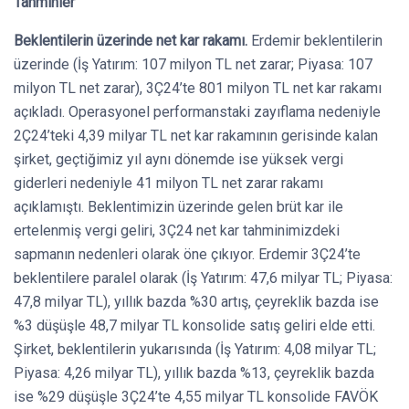
Tahminler
Beklentilerin üzerinde net kar rakamı.
Erdemir beklentilerin
üzerinde (İş Yatırım: 107 milyon TL net zarar; Piyasa: 107
milyon TL net zarar), 3Ç24’te 801 milyon TL net kar rakamı
açıkladı. Operasyonel performanstaki zayıflama nedeniyle
2Ç24’teki 4,39 milyar TL net kar rakamının gerisinde kalan
şirket, geçtiğimiz yıl aynı dönemde ise yüksek vergi
giderleri nedeniyle 41 milyon TL net zarar rakamı
açıklamıştı. Beklentimizin üzerinde gelen brüt kar ile
ertelenmiş vergi geliri, 3Ç24 net kar tahminimizdeki
sapmanın nedenleri olarak öne çıkıyor. Erdemir 3Ç24’te
beklentilere paralel olarak (İş Yatırım: 47,6 milyar TL; Piyasa:
47,8 milyar TL), yıllık bazda %30 artış, çeyreklik bazda ise
%3 düşüşle 48,7 milyar TL konsolide satış geliri elde etti.
Şirket, beklentilerin yukarısında (İş Yatırım: 4,08 milyar TL;
Piyasa: 4,26 milyar TL), yıllık bazda %13, çeyreklik bazda
ise %29 düşüşle 3Ç24’te 4,55 milyar TL konsolide FAVÖK