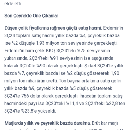
elde etti.
Son Çeyrekte Öne Çıkanlar
Düşen çelik fiyatlarına rağmen güçlü satış hacmi.
Erdemir’in
3Ç24 toplam satış hacmi yıllık bazda %4, çeyreklik bazda
ise %2 düşüşle 1,93 milyon ton seviyesinde gerçekleşti.
Erdemir’in ham çelik KKO, 3Ç23’teki %75 seviyesinin
yukarısında, 2Ç24’teki %91 seviyesinin ise aşağısında
kalarak 3Ç24’te %90 olarak gerçekleşti. Şirket 3Ç24’te yıllık
bazda %7, çeyreklik bazda ise %2 düşüş göstererek 1,90
milyon ton nihai ürün üretti. Ton başına ortalama satış geliri
yıllık bazda %9, çeyreklik bazda %5 düşüş göstererek
3Ç24’te 756 dolar olarak gerçekleşti. İhracatın toplam satış
hacmindeki payı ise 3Ç23’teki %11,4 ve 2Ç24’teki %22,8’ten
3Ç24’te %23,8’e yükseldi.
Marjlarda yıllık ve çeyreklik bazda daralma.
Brüt kar marjı