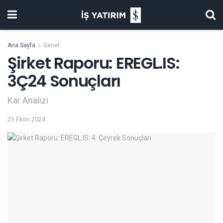
Ana Sayfa
Genel
Şirket Raporu: EREGL.IS:
3Ç24 Sonuçları
Kar Analizi
23 Ekim 2024