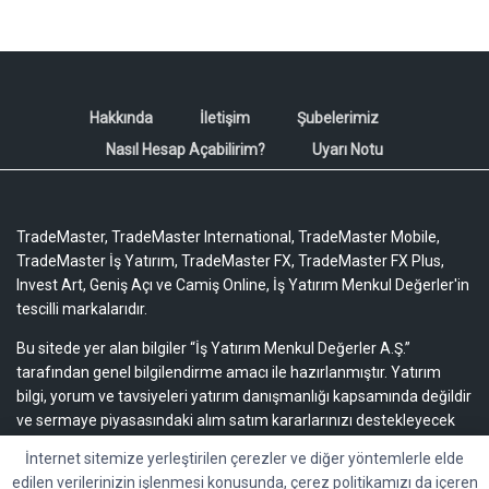
Hakkında
İletişim
Şubelerimiz
Nasıl Hesap Açabilirim?
Uyarı Notu
TradeMaster, TradeMaster International, TradeMaster Mobile,
TradeMaster İş Yatırım, TradeMaster FX, TradeMaster FX Plus,
Invest Art, Geniş Açı ve Camiş Online, İş Yatırım Menkul Değerler'in
tescilli markalarıdır.
Bu sitede yer alan bilgiler “İş Yatırım Menkul Değerler A.Ş.”
tarafından genel bilgilendirme amacı ile hazırlanmıştır. Yatırım
bilgi, yorum ve tavsiyeleri yatırım danışmanlığı kapsamında değildir
ve sermaye piyasasındaki alım satım kararlarınızı destekleyecek
yeterli bilgiyi içermeyebilir.
Uyarı notu için lütfen tıklayınız.
İnternet sitemize yerleştirilen çerezler ve diğer yöntemlerle elde
edilen verilerinizin işlenmesi konusunda, çerez politikamızı da içeren
Bu içeriğe ilişkin tüm telif hakları İş Yatırım Menkul Değerler A.Ş.’ye