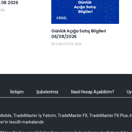
.08.2026
026
GENEL
Günlük Açığa Satış Bilgileri
06/08/2026
6 AĞUSTOS 2026
İletişim
Şubelerimiz
Nasıl Hesap Açabilirim?
Uy
obile, TradeMaster İş Yatırım, TradeMaster FX, TradeMaster FX Plus, I
'in tescilli markalarıdır.