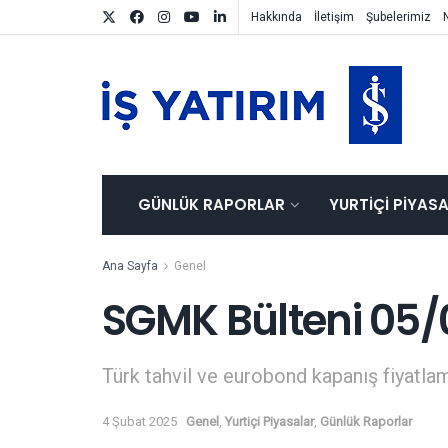
Hakkında
İletişim
Şubelerimiz
GÜNLÜK RAPORLAR
YURTIÇI PIYAS
Ana Sayfa
Genel
SGMK Bülteni 05/
Türk tahvil ve eurobond kapanış fiyatlam
4 Şubat 2025
Genel
,
Yurtiçi Piyasalar
,
Günlük Raporlar