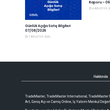
Raporu – 06
6 AĞUSTOS 2
GENEL
Günlük Açığa Satış Bilgileri
07/08/2026
7 AĞUSTOS 2026
Hakkında
TradeMaster, TradeMaster International, TradeMaster M
Art, Geniş Açı ve Camiş Online, İş Yatırım Menkul Değerler