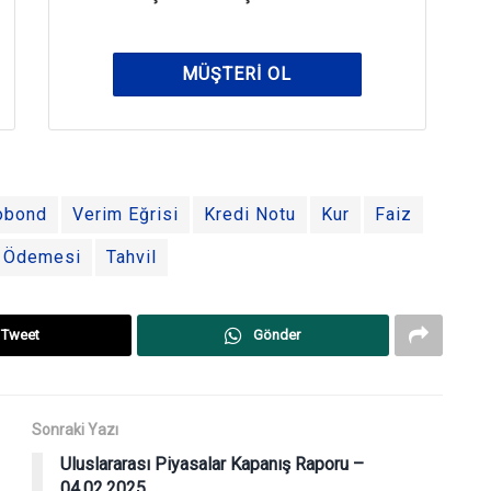
MÜŞTERI OL
obond
Verim Eğrisi
Kredi Notu
Kur
Faiz
 Ödemesi
Tahvil
Tweet
Gönder
Sonraki Yazı
Uluslararası Piyasalar Kapanış Raporu –
04.02.2025