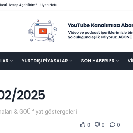
Nasıl Hesap Açabilirim?
Uyarı Notu
ALAR
YURTDIŞI PIYASALAR
SON HABERLER
V
02/2025
aları & GOÜ fiyat göstergeleri
0
0
0