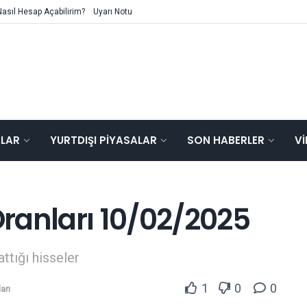
Nasıl Hesap Açabilirim?
Uyarı Notu
ALAR
YURTDIŞI PIYASALAR
SON HABERLER
V
ranları 10/02/2025
attığı hisseler
1
0
0
arı