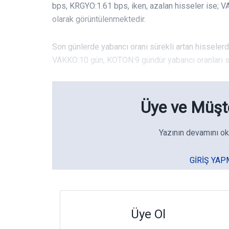
bps, KRGYO:1.61 bps, iken, azalan hisseler ise;
olarak görüntülenmektedir.
Son günlerde yabancı oranı sürekli artan hissele
VAKKO:10 gün, KOTON:9 gündür yabancı oranları sür
Üye ve Müşte
Yazının devamını ok
GIRIŞ YAP
Üye Ol