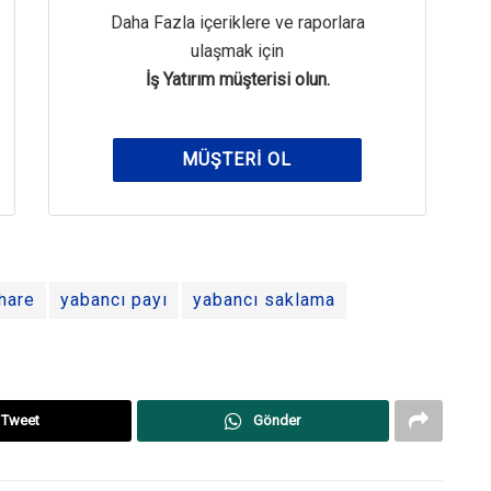
Daha Fazla içeriklere ve raporlara
ulaşmak için
İş Yatırım müşterisi olun.
MÜŞTERI OL
hare
yabancı payı
yabancı saklama
Tweet
Gönder