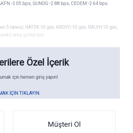
 VAKFN:-3.05 bps, GUNDG:-2.88 bps, CEOEM:-2.64 bps.
rden 5 tanesi; HATEK:10 gün, KRGYO:10 gün, RALYH:10 gün,
ekli artış gösteriyor.
rilere Özel İçerik
umak için hemen giriş yapın!
MAK IÇIN TIKLAYIN.
Müşteri Ol