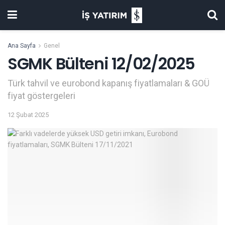
Ana Sayfa
Genel
SGMK Bülteni 12/02/2025
Türk tahvil ve eurobond kapanış fiyatlamaları & GOÜ
fiyat göstergeleri
12 Şubat 2025