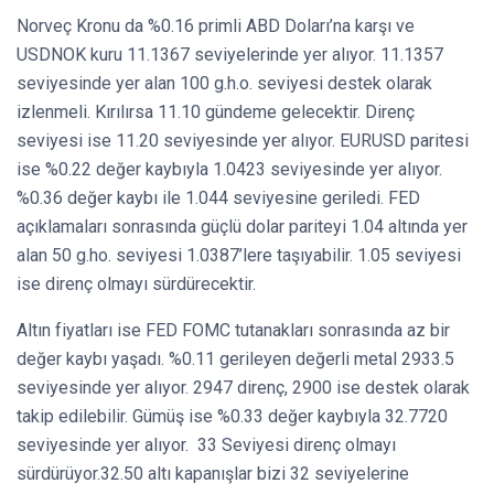
Norveç Kronu da %0.16 primli ABD Doları’na karşı ve
USDNOK kuru 11.1367 seviyelerinde yer alıyor. 11.1357
seviyesinde yer alan 100 g.h.o. seviyesi destek olarak
izlenmeli. Kırılırsa 11.10 gündeme gelecektir. Direnç
seviyesi ise 11.20 seviyesinde yer alıyor. EURUSD paritesi
ise %0.22 değer kaybıyla 1.0423 seviyesinde yer alıyor.
%0.36 değer kaybı ile 1.044 seviyesine geriledi. FED
açıklamaları sonrasında güçlü dolar pariteyi 1.04 altında yer
alan 50 g.ho. seviyesi 1.0387’lere taşıyabilir. 1.05 seviyesi
ise direnç olmayı sürdürecektir.
Altın fiyatları ise FED FOMC tutanakları sonrasında az bir
değer kaybı yaşadı. %0.11 gerileyen değerli metal 2933.5
seviyesinde yer alıyor. 2947 direnç, 2900 ise destek olarak
takip edilebilir. Gümüş ise %0.33 değer kaybıyla 32.7720
seviyesinde yer alıyor. 33 Seviyesi direnç olmayı
sürdürüyor.32.50 altı kapanışlar bizi 32 seviyelerine