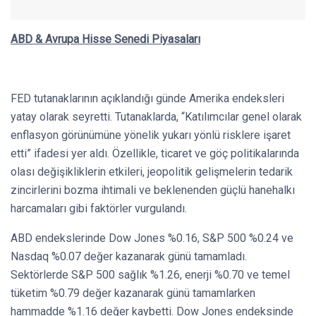
ABD & Avrupa Hisse Senedi Piyasaları
FED tutanaklarının açıklandığı günde Amerika endeksleri
yatay olarak seyretti. Tutanaklarda, “Katılımcılar genel olarak
enflasyon görünümüne yönelik yukarı yönlü risklere işaret
etti” ifadesi yer aldı. Özellikle, ticaret ve göç politikalarında
olası değişikliklerin etkileri, jeopolitik gelişmelerin tedarik
zincirlerini bozma ihtimali ve beklenenden güçlü hanehalkı
harcamaları gibi faktörler vurgulandı.
ABD endekslerinde Dow Jones %0.16, S&P 500 %0.24 ve
Nasdaq %0.07 değer kazanarak günü tamamladı.
Sektörlerde S&P 500 sağlık %1.26, enerji %0.70 ve temel
tüketim %0.79 değer kazanarak günü tamamlarken
hammadde %1.16 değer kaybetti. Dow Jones endeksinde