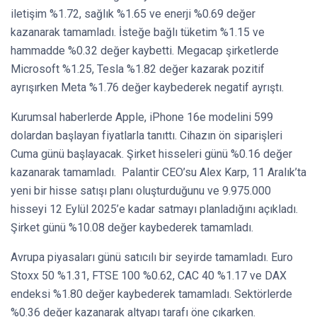
iletişim %1.72, sağlık %1.65 ve enerji %0.69 değer
kazanarak tamamladı. İsteğe bağlı tüketim %1.15 ve
hammadde %0.32 değer kaybetti. Megacap şirketlerde
Microsoft %1.25, Tesla %1.82 değer kazarak pozitif
ayrışırken Meta %1.76 değer kaybederek negatif ayrıştı.
Kurumsal haberlerde Apple, iPhone 16e modelini 599
dolardan başlayan fiyatlarla tanıttı. Cihazın ön siparişleri
Cuma günü başlayacak. Şirket hisseleri günü %0.16 değer
kazanarak tamamladı. Palantir CEO’su Alex Karp, 11 Aralık’ta
yeni bir hisse satışı planı oluşturduğunu ve 9.975.000
hisseyi 12 Eylül 2025’e kadar satmayı planladığını açıkladı.
Şirket günü %10.08 değer kaybederek tamamladı.
Avrupa piyasaları günü satıcılı bir seyirde tamamladı. Euro
Stoxx 50 %1.31, FTSE 100 %0.62, CAC 40 %1.17 ve DAX
endeksi %1.80 değer kaybederek tamamladı. Sektörlerde
%0.36 değer kazanarak altyapı tarafı öne çıkarken.