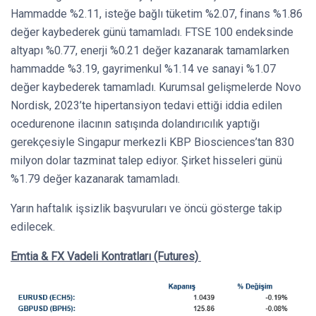
Hammadde %2.11, isteğe bağlı tüketim %2.07, finans %1.86
değer kaybederek günü tamamladı. FTSE 100 endeksinde
altyapı %0.77, enerji %0.21 değer kazanarak tamamlarken
hammadde %3.19, gayrimenkul %1.14 ve sanayi %1.07
değer kaybederek tamamladı. Kurumsal gelişmelerde Novo
Nordisk, 2023’te hipertansiyon tedavi ettiği iddia edilen
ocedurenone ilacının satışında dolandırıcılık yaptığı
gerekçesiyle Singapur merkezli KBP Biosciences’tan 830
milyon dolar tazminat talep ediyor. Şirket hisseleri günü
%1.79 değer kazanarak tamamladı.
Yarın haftalık işsizlik başvuruları ve öncü gösterge takip
edilecek.
Emtia & FX Vadeli Kontratları (Futures)