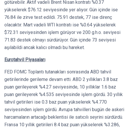
götürebilir. Aktif vadeli Brent Nisan kontratı %0.37
yükselerek $76.12 seviyesinde yer alıyor. Gün içinde ise
76.84 ile zirve test edildi. 75.91 destek, 77 ise direnç
olacaktır. Mart vadeli WTI kontratı ise %0.64 yükselerek
$72.31 seviyesinden işlem görüyor ve 200 g.h.o. seviyesi
71.83 destek olmayı sürdürüyor. Gün içinde 73 seviyesi
aşılabildi ancak kalıcı olmadı bu hareket.
Eurotahvil Piyasaları
FED FOMC Toplantı tutanakları sonrasında ABD tahvil
getirilerinde gerileme devam etti. ABD 2 yıllıkları 3.8 baz
puan gerileyerek %4.27 seviyesinde, 10 yıllıklar 1.6 baz
puan gerileyerek %4.535 seviyesinde işlem gördü. 30 yıllık
tahvil getirileri ise 0.3 baz puan yükselerek %4.770
seviyesinden işlem gördü. Avrupa tahvilleri bugün de askeri
harcamaların artacağı beklentisi ile satıcılı seyrini sürdürdü.
Fransa 10 yıllık getirileri 8.4 baz puan yükselerek %3.286,