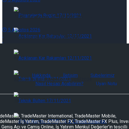
Piyasalarda Bugün 07/08/2026
ASELS.IS: Aselsan 2Ç26 Kar Analizi
5 Ağustos 2026
Piyasalarda Bugün 07/08/2026
Açıklanan Kar Rakamları 07/08/2026
Hakkında
İletişim
Şubelerimiz
Açıklanan Kar Rakamları 07/08/2026
Nasıl Hesap Açabilirim?
Uyarı Notu
Teknik Bülten 07/08/2026
deMaster, TradeMaster International, TradeMaster Mobile,
deMaster İş Yatırım, TradeMaster FX, TradeMaster FX Plus, Inve
Teknik Bülten 07/08/2026
, Geniş Açı ve Camiş Online, İş Yatırım Menkul Değerler'in tescilli