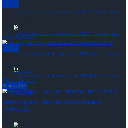
Genel
İş Varant Raporu: İş Varant 07/08/2026
Aralık 2024 Ödemeler Dengesi: Cari açıkta
tolere edilebilir bozulma
Şirket Raporu: Hepsiburada-HEPS: 2Ç26 Sonuçları
13 Şubat 2025
Genel
Şirket Raporu: Hepsiburada-HEPS: 2Ç26 Sonuçları
Ocak PPK Faiz Kararı: Mart ayında faiz
indirimine devam sinyali
23 Ocak 2025
Sonraki Yazı
Şirket Raporu: Türk Havayolları-THYAO.IS: Şirket
Market Update - Öne Çıkan Haber Başlıkları
06.03.2025
Güncelleme
Şirket Raporu: Türk Havayolları-THYAO.IS: Şirket