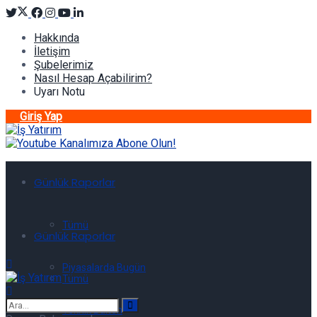
Hakkında
İletişim
Şubelerimiz
Nasıl Hesap Açabilirim?
Uyarı Notu
Giriş Yap
Günlük Raporlar
Tümü
Günlük Raporlar
Piyasalarda Bugün
Tümü
Teknik Bülten