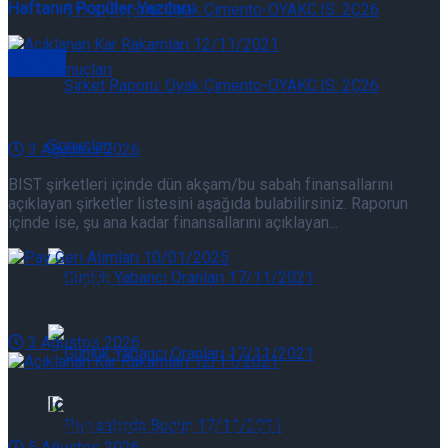
Haftanın Popüler Yazıları
Güncelleme
Genel
Açıklanan Kar Rakamları 03/08/2026
Şirket Raporu: Oyak Çimento-OYAKC.IS: 2Ç26
3 Ağustos 2026
BIST şirketleri içinde dün akşam/bu sabah finansallarını
açıklayan şirketler listesini aşağıda bulabilirsiniz. Raporun
Sonuçları
Şirket Raporu: Oyak Çimento-OYAKC.IS: 2Ç26
içinde ise, şu ana kadar finansallarını açıklayan...
Sonuçları
Pay Geri Alımları 03/08/2026
3 Ağustos 2026
Günlük Yabancı Oranları 07/08/2026
Açıklanan Kar Rakamları 05/08/2026
Günlük Yabancı Oranları 07/08/2026
5 Ağustos 2026