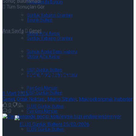
Sonuç Bulunamadı
Piyasalarda Bugün
Tüm Sonuçları Gör
Günlük Yabancı Oranları
Teknik Bülten
Ana Sayfa
Genel
Global Alfa Avcısı
Günlük Yabancı Oranları
Mart PPK Faiz Kararı: Faiz
Günlük Açığa Satış Raporu
Global Alfa Avcısı
indirimi makul adımlarla
USP Günlük Bülten
devam ediyor
Günlük Açığa Satış Raporu
Pay Geri Alımları
6 Mart 2025
USP Günlük Bülten
Genel
,
Odak Noktası
,
Makro Strateji
,
Makroekonomik Haberler
0
0
ELÜS Günlük Bülten
0
Pay Geri Alımları
ELÜS Günlük Bülten