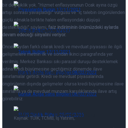
bir değişiklik yok. “Hizmet enflasyonunun Ocak ayına özgü
Piyasalarda Bugün 07/08/2026
artışı sonrası yavaşladığı” vurgusu ve “iç talebin öngörülenden
güçlü olmakla birlikte halen enflasyondaki düşüşü
desteklediği” söylemi,
faiz indiriminin önümüzdeki aylarda
Piyasalarda Bugün 07/08/2026
devam edeceği sinyalini veriyor.
Önceki aydan farklı olarak kredi ve mevduat piyasası ile ilgili
Teknik Bülten 07/08/2026
gelişmelere metnin ilk ve sondan ikinci paragrafında yer
verilmiş. Merkez Bankası sıkı parasal duruşu desteklemek
adına kredi büyümesine geçtiğimiz dönemde ilave
Teknik Bülten 07/08/2026
sınırlamalar getirdi. Kredi ve mevduat piyasalarında
öngörülenin dışında gelişmeler olursa kredi büyümesine ilave
sınırlama ya da mevduat munzam karşılıklarında ilave artış
Günlük Açığa Satış Bilgileri 07/08/2026
görebiliriz.
Günlük Açığa Satış Bilgileri 07/08/2026
Kaynak: TÜİK, TCMB, İş Yatırım,.