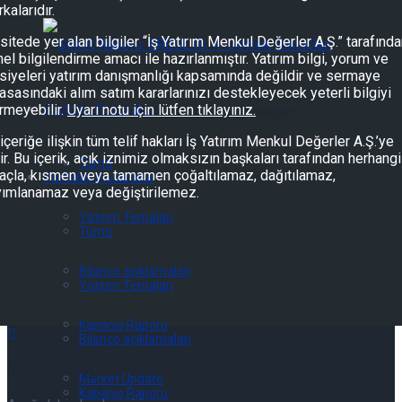
kalarıdır.
sitede yer alan bilgiler “İş Yatırım Menkul Değerler A.Ş.” tarafınd
Şirket Raporu: EREGL.IS: 2Ç26 Sonuçları
el bilgilendirme amacı ile hazırlanmıştır. Yatırım bilgi, yorum ve
siyeleri yatırım danışmanlığı kapsamında değildir ve sermaye
asasındaki alım satım kararlarınızı destekleyecek yeterli bilgiyi
Yurtdışı Piyasalar
rmeyebilir.
Uyarı notu için lütfen tıklayınız.
Şirket Raporu: EREGL.IS: 2Ç26 Sonuçları
içeriğe ilişkin tüm telif hakları İş Yatırım Menkul Değerler A.Ş.’ye
tir. Bu içerik, açık iznimiz olmaksızın başkaları tarafından herhangi
Tümü
çla, kısmen veya tamamen çoğaltılamaz, dağıtılamaz,
Yurtdışı Piyasalar
yımlanamaz veya değiştirilemez.
Yatırım Temaları
Tümü
Bilanço açıklamaları
Yatırım Temaları
Kapanış Raporu
Bilanço açıklamaları
Tekrar Hoşgeldiniz!
Market Update
Kapanış Raporu