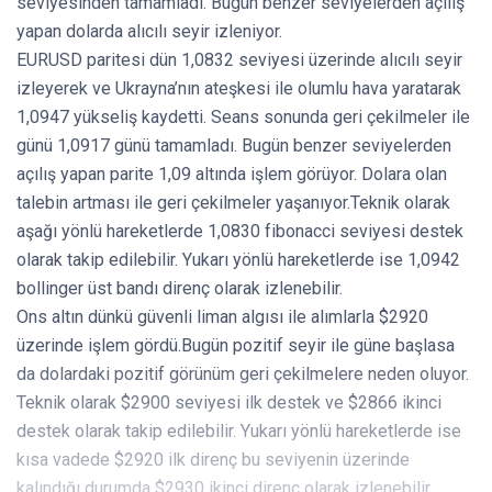
seviyesinden tamamladı. Bugün benzer seviyelerden açılış
yapan dolarda alıcılı seyir izleniyor.
EURUSD paritesi dün 1,0832 seviyesi üzerinde alıcılı seyir
izleyerek ve Ukrayna’nın ateşkesi ile olumlu hava yaratarak
1,0947 yükseliş kaydetti. Seans sonunda geri çekilmeler ile
günü 1,0917 günü tamamladı. Bugün benzer seviyelerden
açılış yapan parite 1,09 altında işlem görüyor. Dolara olan
talebin artması ile geri çekilmeler yaşanıyor.Teknik olarak
aşağı yönlü hareketlerde 1,0830 fibonacci seviyesi destek
olarak takip edilebilir. Yukarı yönlü hareketlerde ise 1,0942
bollinger üst bandı direnç olarak izlenebilir.
Ons altın dünkü güvenli liman algısı ile alımlarla $2920
üzerinde işlem gördü.Bugün pozitif seyir ile güne başlasa
da dolardaki pozitif görünüm geri çekilmelere neden oluyor.
Teknik olarak $2900 seviyesi ilk destek ve $2866 ikinci
destek olarak takip edilebilir. Yukarı yönlü hareketlerde ise
kısa vadede $2920 ilk direnç bu seviyenin üzerinde
kalındığı durumda $2930 ikinci direnç olarak izlenebilir.