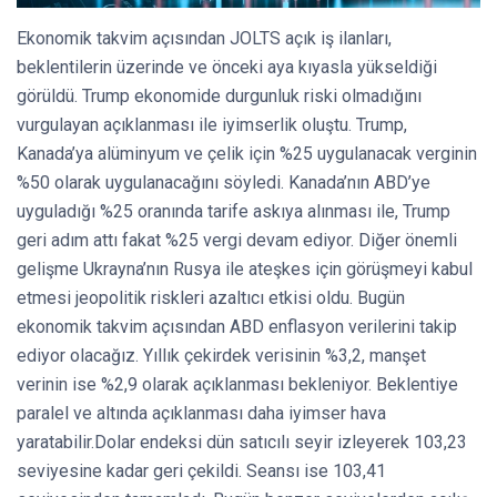
Ekonomik takvim açısından JOLTS açık iş ilanları,
beklentilerin üzerinde ve önceki aya kıyasla yükseldiği
görüldü. Trump ekonomide durgunluk riski olmadığını
vurgulayan açıklanması ile iyimserlik oluştu. Trump,
Kanada’ya alüminyum ve çelik için %25 uygulanacak verginin
%50 olarak uygulanacağını söyledi. Kanada’nın ABD’ye
uyguladığı %25 oranında tarife askıya alınması ile, Trump
geri adım attı fakat %25 vergi devam ediyor. Diğer önemli
gelişme Ukrayna’nın Rusya ile ateşkes için görüşmeyi kabul
etmesi jeopolitik riskleri azaltıcı etkisi oldu. Bugün
ekonomik takvim açısından ABD enflasyon verilerini takip
ediyor olacağız. Yıllık çekirdek verisinin %3,2, manşet
verinin ise %2,9 olarak açıklanması bekleniyor. Beklentiye
paralel ve altında açıklanması daha iyimser hava
yaratabilir.Dolar endeksi dün satıcılı seyir izleyerek 103,23
seviyesine kadar geri çekildi. Seansı ise 103,41