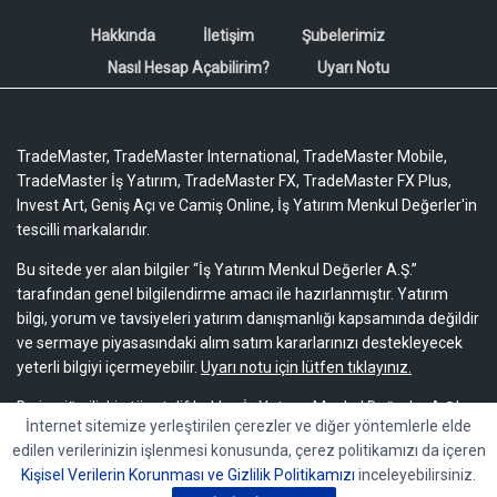
Hakkında
İletişim
Şubelerimiz
Nasıl Hesap Açabilirim?
Uyarı Notu
TradeMaster, TradeMaster International, TradeMaster Mobile,
TradeMaster İş Yatırım, TradeMaster FX, TradeMaster FX Plus,
Invest Art, Geniş Açı ve Camiş Online, İş Yatırım Menkul Değerler'in
tescilli markalarıdır.
Bu sitede yer alan bilgiler “İş Yatırım Menkul Değerler A.Ş.”
tarafından genel bilgilendirme amacı ile hazırlanmıştır. Yatırım
bilgi, yorum ve tavsiyeleri yatırım danışmanlığı kapsamında değildir
ve sermaye piyasasındaki alım satım kararlarınızı destekleyecek
yeterli bilgiyi içermeyebilir.
Uyarı notu için lütfen tıklayınız.
Bu içeriğe ilişkin tüm telif hakları İş Yatırım Menkul Değerler A.Ş.’ye
İnternet sitemize yerleştirilen çerezler ve diğer yöntemlerle elde
aittir. Bu içerik, açık iznimiz olmaksızın başkaları tarafından
edilen verilerinizin işlenmesi konusunda, çerez politikamızı da içeren
herhangi bir amaçla, kısmen veya tamamen çoğaltılamaz,
Kişisel Verilerin Korunması ve Gizlilik Politikamızı
inceleyebilirsiniz.
dağıtılamaz, yayımlanamaz veya değiştirilemez.