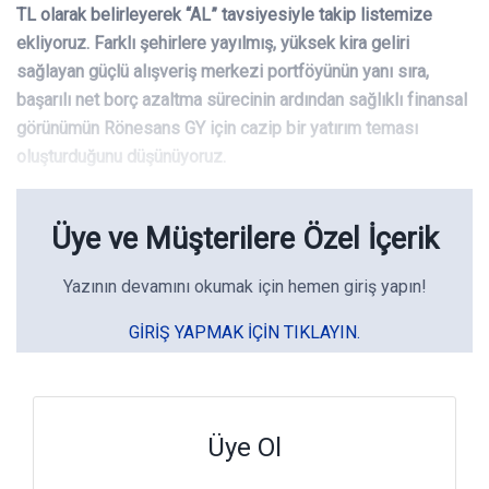
TL olarak belirleyerek “AL” tavsiyesiyle takip listemize
ekliyoruz. Farklı şehirlere yayılmış, yüksek kira geliri
sağlayan güçlü alışveriş merkezi portföyünün yanı sıra,
başarılı net borç azaltma sürecinin ardından sağlıklı finansal
görünümün Rönesans GY için cazip bir yatırım teması
oluşturduğunu düşünüyoruz.
Üye ve Müşterilere Özel İçerik
Yazının devamını okumak için hemen giriş yapın!
GIRIŞ YAPMAK IÇIN TIKLAYIN.
Üye Ol