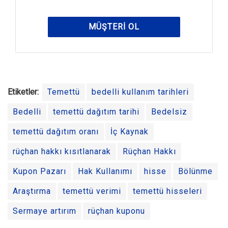
MÜŞTERI OL
Etiketler:
Temettü
bedelli kullanım tarihleri
Bedelli
temettü dağıtım tarihi
Bedelsiz
temettü dağıtım oranı
İç Kaynak
rüçhan hakkı kısıtlanarak
Rüçhan Hakkı
Kupon Pazarı
Hak Kullanımı
hisse
Bölünme
Araştırma
temettü verimi
temettü hisseleri
Sermaye artırım
rüçhan kuponu