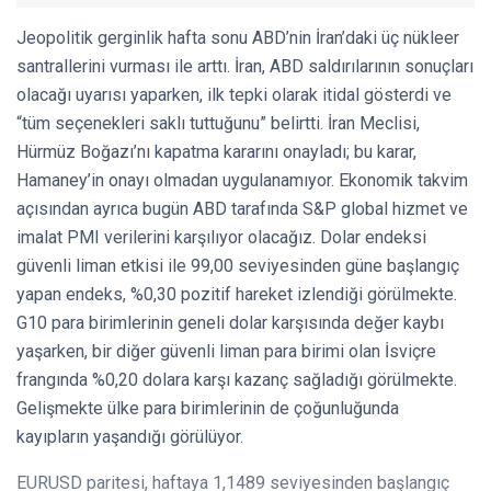
Jeopolitik gerginlik hafta sonu ABD’nin İran’daki üç nükleer
santrallerini vurması ile arttı. İran, ABD saldırılarının sonuçları
olacağı uyarısı yaparken, ilk tepki olarak itidal gösterdi ve
“tüm seçenekleri saklı tuttuğunu” belirtti. İran Meclisi,
Hürmüz Boğazı’nı kapatma kararını onayladı; bu karar,
Hamaney’in onayı olmadan uygulanamıyor. Ekonomik takvim
açısından ayrıca bugün ABD tarafında S&P global hizmet ve
imalat PMI verilerini karşılıyor olacağız. Dolar endeksi
güvenli liman etkisi ile 99,00 seviyesinden güne başlangıç
yapan endeks, %0,30 pozitif hareket izlendiği görülmekte.
G10 para birimlerinin geneli dolar karşısında değer kaybı
yaşarken, bir diğer güvenli liman para birimi olan İsviçre
frangında %0,20 dolara karşı kazanç sağladığı görülmekte.
Gelişmekte ülke para birimlerinin de çoğunluğunda
kayıpların yaşandığı görülüyor.
EURUSD paritesi, haftaya 1,1489 seviyesinden başlangıç