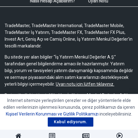
Nasıl Hesap Açabilirim?
Uyarı Notu
TradeMaster, TradeMaster International, TradeMaster Mobile,
TradeMaster İş Yatırım, TradeMaster FX, TradeMaster FX Plus,
Invest Art, Geniş Açı ve Camiş Online, İş Yatırım Menkul Değerler'in
tescilli markalarıdır.
Bu sitede yer alan bilgiler “İş Yatırım Menkul Değerler A.Ş.”
tarafından genel bilgilendirme amacı ile hazırlanmıştır. Yatırım
bilgi, yorum ve tavsiyeleri yatırım danışmanlığı kapsamında değildir
ve sermaye piyasasındaki alım satım kararlarınızı destekleyecek
yeterli bilgiyi içermeyebilir.
Uyarı notu için lütfen tıklayınız.
Bu içeriğe ilişkin tüm telif hakları İş Yatırım Menkul Değerler A.Ş.’ye
İnternet sitemize yerleştirilen çerezler ve diğer yöntemlerle elde
aittir. Bu içerik, açık iznimiz olmaksızın başkaları tarafından
edilen verilerinizin işlenmesi konusunda, çerez politikamızı da içeren
herhangi bir amaçla, kısmen veya tamamen çoğaltılamaz,
Kişisel Verilerin Korunması ve Gizlilik Politikamızı
inceleyebilirsiniz.
dağıtılamaz, yayımlanamaz veya değiştirilemez.
Kabul ediyorum.