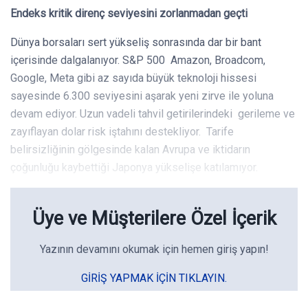
Endeks kritik direnç seviyesini zorlanmadan geçti
Dünya borsaları sert yükseliş sonrasında dar bir bant
içerisinde dalgalanıyor. S&P 500 Amazon, Broadcom,
Google, Meta gibi az sayıda büyük teknoloji hissesi
sayesinde 6.300 seviyesini aşarak yeni zirve ile yoluna
devam ediyor. Uzun vadeli tahvil getirilerindeki gerileme ve
zayıflayan dolar risk iştahını destekliyor. Tarife
belirsizliğinin gölgesinde kalan Avrupa ve iktidarın
çoğunluğu kaybettiği Japonya yükselişe katılamıyor.
Üye ve Müşterilere Özel İçerik
Yazının devamını okumak için hemen giriş yapın!
GIRIŞ YAPMAK IÇIN TIKLAYIN.