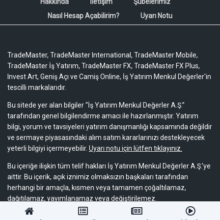
Hakkında
İletişim
Şubelerimiz
Nasıl Hesap Açabilirim?
Uyarı Notu
TradeMaster, TradeMaster International, TradeMaster Mobile,
TradeMaster İş Yatırım, TradeMaster FX, TradeMaster FX Plus,
Invest Art, Geniş Açı ve Camiş Online, İş Yatırım Menkul Değerler'in
tescilli markalarıdır.
Bu sitede yer alan bilgiler “İş Yatırım Menkul Değerler A.Ş.”
tarafından genel bilgilendirme amacı ile hazırlanmıştır. Yatırım
bilgi, yorum ve tavsiyeleri yatırım danışmanlığı kapsamında değildir
ve sermaye piyasasındaki alım satım kararlarınızı destekleyecek
yeterli bilgiyi içermeyebilir.
Uyarı notu için lütfen tıklayınız.
Bu içeriğe ilişkin tüm telif hakları İş Yatırım Menkul Değerler A.Ş.’ye
aittir. Bu içerik, açık iznimiz olmaksızın başkaları tarafından
herhangi bir amaçla, kısmen veya tamamen çoğaltılamaz,
dağıtılamaz, yayımlanamaz veya değiştirilemez.