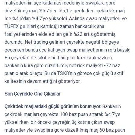
maliyetlerinin üçe katlaması nedeniyle swaplara göre
düzeltilmiş marj %5.7’den %5.1’e gerilerken, çekirdek marj
ise %4.6’dan %4.7’ye yükseldi. Aslında swap maliyetleri ve
TÜFEX gelirleri çıkartıldığı zaman bankacılık ana
faaliyetlerinden elde edilen gelir %22 artış göstermiş
durumda. Net trading gelirleri çeyrekte negatif bölgeye
geçerken bunda üçe katlayan swap maliyetlerinin rolü büyük.
Bu çeyrekte de takibe herhangi bir kredi atılmazken,
bankanın kura göre düzeltilmiş net risk maliyeti -72 baz
puan olarak oluştu. Bu da TSKB’nin görece çok güçlü aktif
kalitesinin devam ettiğini gösteriyor.
Son Çeyrekte Öne Çıkanlar
Çekirdek marjlardaki güçlü görünüm korunuyor.
Bankanın
çekirdek marjları çeyrekte 100 baz puan artarak %4.7’ye
yükselirken, bir önceki çeyreğin üç katına çıkan swap
maliyetleriyle swaplara göre düzeltilmiş marj 60 baz puan