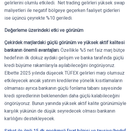
gelirlerini olumlu etkiledi. Net trading gelirleri yüksek swap
maliyetleri ile negatif bölgeye geçerken faaliyet giderleri
ise üçüncü çeyrekte %10 geriledi.
Değerleme üzerindeki etki ve görünüm
Çekirdek marjlardaki güçlü görünüm ve yüksek aktif kalitesi
bankanın önemli avantajları.
Özellikle %5 net faiz marj bütçe
hedefinin ilk dokuz aydaki gelişim ve banka tarafında güçlü
kredi büyüme rakamlarıyla aşılabileceğini öngörüyoruz.
Elbette 2025 yılında düşecek TÜFEX gelirleri marjı olumsuz
etkileyecek ancak yatırım kredilerine yönelik kısıtlamaların
olmaması ayrıca bankanın güçlü fonlama tabanı sayesinde
kredi spredlerinin beklenenden daha güçlü kalabileceğini
öngörüyoruz. Bunun yanında yüksek aktif kalite görünümüyle
karşılık yükünün de düşük seyredecek olması bankanın
karlılığını destekleyecek.
Şirket ile ilgili 15 dk gecikmeli fiyat bilgisi ve tavsiye/hedef