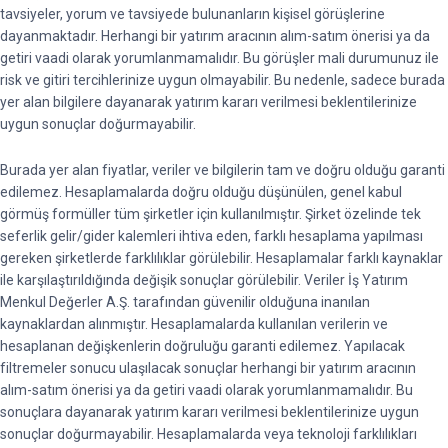
tavsiyeler, yorum ve tavsiyede bulunanların kişisel görüşlerine
dayanmaktadır. Herhangi bir yatırım aracının alım-satım önerisi ya da
getiri vaadi olarak yorumlanmamalıdır. Bu görüşler mali durumunuz ile
risk ve gitiri tercihlerinize uygun olmayabilir. Bu nedenle, sadece burada
yer alan bilgilere dayanarak yatırım kararı verilmesi beklentilerinize
uygun sonuçlar doğurmayabilir.
Burada yer alan fiyatlar, veriler ve bilgilerin tam ve doğru olduğu garanti
edilemez. Hesaplamalarda doğru olduğu düşünülen, genel kabul
görmüş formüller tüm şirketler için kullanılmıştır. Şirket özelinde tek
seferlik gelir/gider kalemleri ihtiva eden, farklı hesaplama yapılması
gereken şirketlerde farklılıklar görülebilir. Hesaplamalar farklı kaynaklar
ile karşılaştırıldığında değişik sonuçlar görülebilir. Veriler İş Yatırım
Menkul Değerler A.Ş. tarafından güvenilir olduğuna inanılan
kaynaklardan alınmıştır. Hesaplamalarda kullanılan verilerin ve
hesaplanan değişkenlerin doğruluğu garanti edilemez. Yapılacak
filtremeler sonucu ulaşılacak sonuçlar herhangi bir yatırım aracının
alım-satım önerisi ya da getiri vaadi olarak yorumlanmamalıdır. Bu
sonuçlara dayanarak yatırım kararı verilmesi beklentilerinize uygun
sonuçlar doğurmayabilir. Hesaplamalarda veya teknoloji farklılıkları