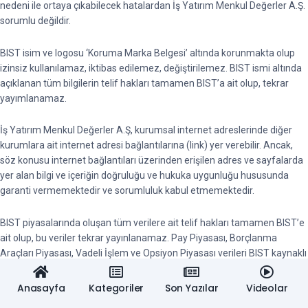
nedeni ile ortaya çıkabilecek hatalardan İş Yatırım Menkul Değerler A.Ş.
sorumlu değildir.
BIST isim ve logosu ‘Koruma Marka Belgesi’ altında korunmakta olup
izinsiz kullanılamaz, iktibas edilemez, değiştirilemez. BIST ismi altında
açıklanan tüm bilgilerin telif hakları tamamen BIST’a ait olup, tekrar
yayımlanamaz.
İş Yatırım Menkul Değerler A.Ş, kurumsal internet adreslerinde diğer
kurumlara ait internet adresi bağlantılarına (link) yer verebilir. Ancak,
söz konusu internet bağlantıları üzerinden erişilen adres ve sayfalarda
yer alan bilgi ve içeriğin doğruluğu ve hukuka uygunluğu hususunda
garanti vermemektedir ve sorumluluk kabul etmemektedir.
BIST piyasalarında oluşan tüm verilere ait telif hakları tamamen BIST’e
ait olup, bu veriler tekrar yayınlanamaz. Pay Piyasası, Borçlanma
Araçları Piyasası, Vadeli İşlem ve Opsiyon Piyasası verileri BIST kaynaklı
en az 15 dakika gecikmeli verilerdir.
Anasayfa
Kategoriler
Son Yazılar
Videolar
X