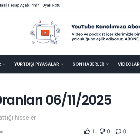
Nasıl Hesap Açabilirim?
Uyarı Notu
R
YURTDIŞI PIYASALAR
SON HABERLER
VIDEOLAR
ranları 06/11/2025
attığı hisseler
1
0
0
rı