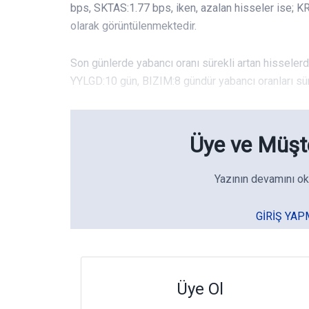
bps, SKTAS:1.77 bps, iken, azalan hisseler ise; 
olarak görüntülenmektedir.
Son günlerde yabancı oranı sürekli artan hissele
YYLGD:10 gün, BIZIM:8 gündür yabancı oranları süre
Üye ve Müşte
Yazının devamını ok
GIRIŞ YAP
Üye Ol