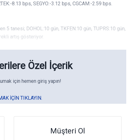
KRTEK:-8.13 bps, SEGYO:-3.12 bps, CGCAM:-2.59 bps.
rden 5 tanesi; DOHOL:10 gün, TKFEN:10 gün, TUPRS:10 gün,
kli artış gösteriyor.
rilere Özel İçerik
umak için hemen giriş yapın!
MAK IÇIN TIKLAYIN.
Müşteri Ol