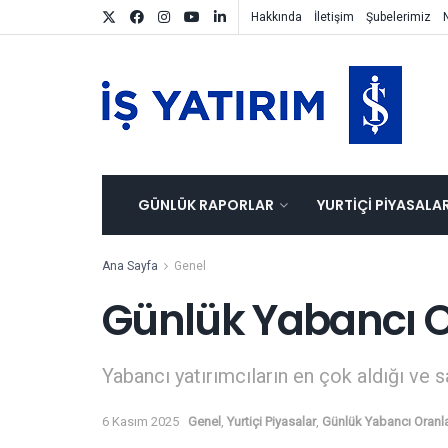
Hakkında
İletişim
Şubelerimiz
GÜNLÜK RAPORLAR
YURTIÇI PIYASALA
Ana Sayfa
Genel
Günlük Yabancı O
Yabancı yatırımcıların en çok aldığı ve s
6 Kasım 2025
Genel
,
Yurtiçi Piyasalar
,
Günlük Yabancı Oranla