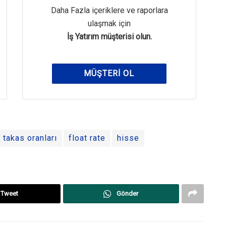
Daha Fazla içeriklere ve raporlara
ulaşmak için
İş Yatırım müşterisi olun.
MÜŞTERI OL
takas oranları
float rate
hisse
Tweet
Gönder