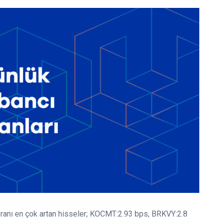
ranı en çok artan hisseler; KOCMT:2.93 bps, BRKVY:2.8