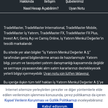
Hakkında
İletişim
Şubelerimiz
Nasıl Hesap Açabilirim?
Uyarı Notu
TradeMaster, TradeMaster International, TradeMaster Mobile,
TradeMaster İş Yatırım, TradeMaster FX, TradeMaster FX Plus,
Invest Art, Geniş Açı ve Camiş Online, İş Yatırım Menkul Değerler'in
tescilli markalarıdır.
Bu sitede yer alan bilgiler “İş Yatırım Menkul Değerler A.Ş.”
tarafından genel bilgilendirme amacı ile hazırlanmıştır. Yatırım
bilgi, yorum ve tavsiyeleri yatırım danışmanlığı kapsamında değildir
ve sermaye piyasasındaki alım satım kararlarınızı destekleyecek
yeterli bilgiyi içermeyebilir.
Uyarı notu için lütfen tıklayınız.
Bu içeriğe ilişkin tüm telif hakları İş Yatırım Menkul Değerler A.Ş.’ye
aittir. Bu içerik, açık iznimiz olmaksızın başkaları tarafından
İnternet sitemize yerleştirilen çerezler ve diğer yöntemlerle elde
herhangi bir amaçla, kısmen veya tamamen çoğaltılamaz,
edilen verilerinizin işlenmesi konusunda, çerez politikamızı da içeren
dağıtılamaz, yayımlanamaz veya değiştirilemez.
Kişisel Verilerin Korunması ve Gizlilik Politikamızı
inceleyebilirsiniz.
Kabul ediyorum.