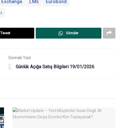
k Exchange
LME
Eurobond
ı
Tweet
Gönder
Sonraki Yazı
Günlük Açığa Satış Bilgileri 19/01/2026