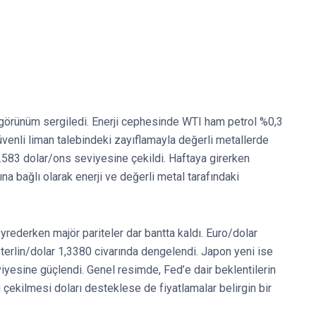
ir görünüm sergiledi. Enerji cephesinde WTI ham petrol %0,3
güvenli liman talebindeki zayıflamayla değerli metallerde
 4.583 dolar/ons seviyesine çekildi. Haftaya girerken
a bağlı olarak enerji ve değerli metal tarafındaki
rederken majör pariteler dar bantta kaldı. Euro/dolar
erlin/dolar 1,3380 civarında dengelendi. Japon yeni ise
yesine güçlendi. Genel resimde, Fed’e dair beklentilerin
ri çekilmesi doları desteklese de fiyatlamalar belirgin bir