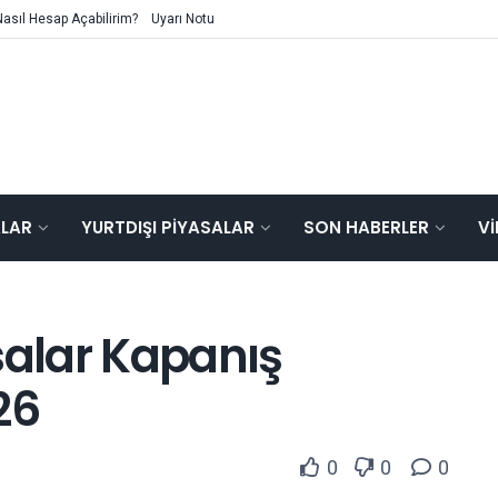
Nasıl Hesap Açabilirim?
Uyarı Notu
ALAR
YURTDIŞI PIYASALAR
SON HABERLER
V
salar Kapanış
26
0
0
0