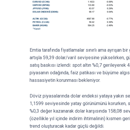
Emtia tarafında fiyatlamalar sınırlı ama ayrışan b
artışla 59,39 dolar/varil seviyesine yükselirken, 
satış baskısı izlendi: spot altın %0,7 gerileyerek
piyasanın odağında, faiz patikası ve büyüme algısın
hassasiyetin korunması bekleniyor.
Döviz piyasalarında dolar endeksi yataya yakın sey
1,1599 seviyesinde yatay görünümünü korurken, st
%0,3 değer kazanarak dolar karşısında 158,08 sevi
(özellikle yıl içinde indirim ihtimalinin) kısmen ge
trend oluşturacak kadar güçlü değildi.