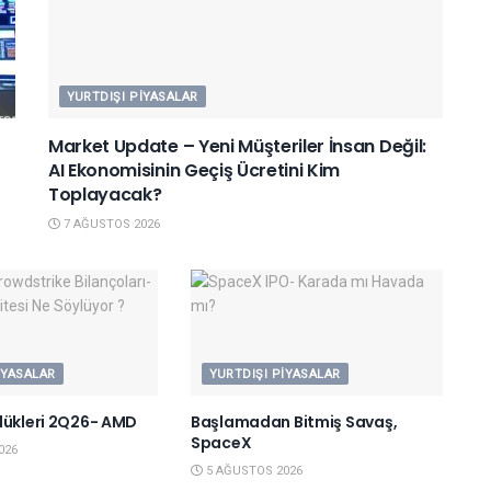
YURTDIŞI PIYASALAR
Market Update – Yeni Müşteriler İnsan Değil:
AI Ekonomisinin Geçiş Ücretini Kim
Toplayacak?
7 AĞUSTOS 2026
IYASALAR
YURTDIŞI PIYASALAR
lükleri 2Q26- AMD
Başlamadan Bitmiş Savaş,
SpaceX
026
5 AĞUSTOS 2026