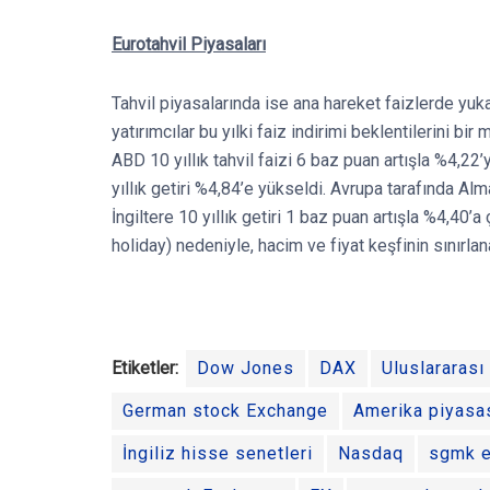
Eurotahvil Piyasaları
Tahvil piyasalarında ise ana hareket faizlerde yuka
yatırımcılar bu yılki faiz indirimi beklentilerini bir
ABD 10 yıllık tahvil faizi 6 baz puan artışla %4,22’y
yıllık getiri %4,84’e yükseldi. Avrupa tarafında Alma
İngiltere 10 yıllık getiri 1 baz puan artışla %4,40’a
holiday) nedeniyle, hacim ve fiyat keşfinin sınırlan
Etiketler:
Dow Jones
DAX
Uluslararası
German stock Exchange
Amerika piyasa
İngiliz hisse senetleri
Nasdaq
sgmk 