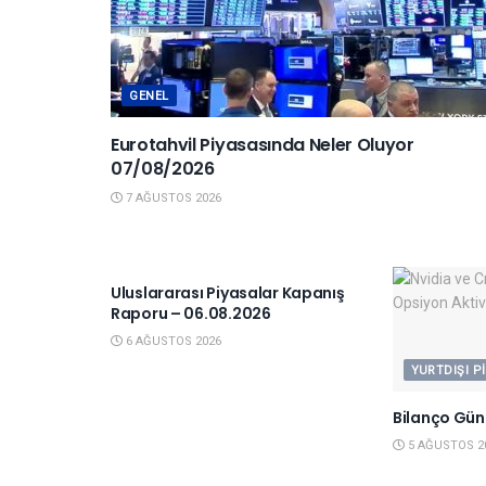
GENEL
Eurotahvil Piyasasında Neler Oluyor
07/08/2026
7 AĞUSTOS 2026
YURTDIŞI PIYASALAR
Uluslararası Piyasalar Kapanış
Raporu – 06.08.2026
6 AĞUSTOS 2026
YURTDIŞI P
Bilanço Gün
5 AĞUSTOS 2