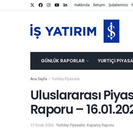
Hakkında
İletişim
Şubelerimiz
GÜNLÜK RAPORLAR
YURTIÇI PIYAS
Ana Sayfa
Yurtdışı Piyasalar
Uluslararası Piya
Raporu – 16.01.20
17 Ocak 2026
Yurtdışı Piyasalar
,
Kapanış Raporu