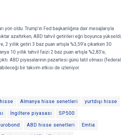
rı yön oldu: Trump’ın Fed başkanlığına dair mesajlarıyla
 miktar azaltırken, ABD tahvil getirileri eğri boyunca yükseldi.
e, 2 yıllık getiri 3 baz puan artışla %3,59’a çıkarken 30
nya 10 yıllık tahvil faizi 2 baz puan artışla %2,83’e,
 çıktı. ABD piyasalarının pazartesi günü tatil olması (federal
abileceği bir takvim etkisi de izleniyor.
 hisse
Almanya hisse senetleri
yurtdışı hisse
sı
İngiltere piyasası
SP500
eurobond
ABD hisse senetleri
Emtia