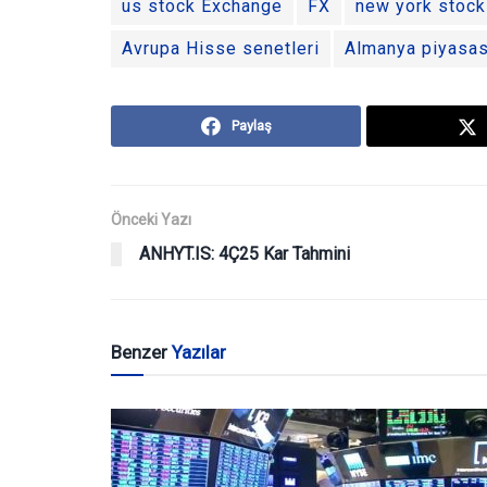
us stock Exchange
FX
new york stoc
Avrupa Hisse senetleri
Almanya piyasas
Paylaş
Önceki Yazı
ANHYT.IS: 4Ç25 Kar Tahmini
Benzer
Yazılar