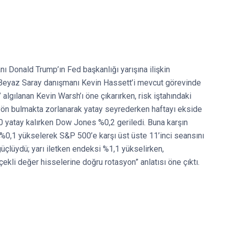
 Donald Trump’ın Fed başkanlığı yarışına ilişkin
ın, Beyaz Saray danışmanı Kevin Hassett’i mevcut görevinde
algılanan Kevin Warsh’ı öne çıkarırken, risk iştahındaki
yön bulmakta zorlanarak yatay seyrederken haftayı ekside
 yatay kalırken Dow Jones %0,2 geriledi. Buna karşın
 %0,1 yükselerek S&P 500’e karşı üst üste 11’inci seansını
üçlüydü; yarı iletken endeksi %1,1 yükselirken,
çekli değer hisselerine doğru rotasyon” anlatısı öne çıktı.